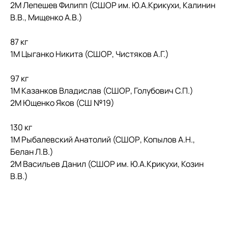
2М Лепешев Филипп (СШОР им. Ю.А.Крикухи, Калинин
В.В., Мищенко А.В.)
87 кг
1М Цыганко Никита (СШОР, Чистяков А.Г.)
97 кг
1М Казанков Владислав (СШОР, Голубович С.П.)
2М Ющенко Яков (СШ №19)
130 кг
1М Рыбалевский Анатолий (СШОР, Копылов А.Н.,
Белан Л.В.)
2М Васильев Данил (СШОР им. Ю.А.Крикухи, Козин
В.В.)