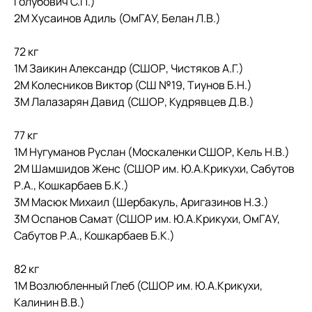
Голубович С.П.)
2М Хусаинов Адиль (ОмГАУ, Белан Л.В.)
72 кг
1М Заикин Александр (СШОР, Чистяков А.Г.)
2М Колесников Виктор (СШ №19, Тиунов Б.Н.)
3М Лалазарян Давид (СШОР, Кудрявцев Д.В.)
77 кг
1М Нугуманов Руслан (Москаленки СШОР, Кель Н.В.)
2М Шамшидов Женс (СШОР им. Ю.А.Крикухи, Сабутов
Р.А., Кошкарбаев Б.К.)
3М Масюк Михаил (Шербакуль, Аригазинов Н.З.)
3М Оспанов Самат (СШОР им. Ю.А.Крикухи, ОмГАУ,
Сабутов Р.А., Кошкарбаев Б.К.)
82 кг
1М Возлюбленный Глеб (СШОР им. Ю.А.Крикухи,
Калинин В.В.)