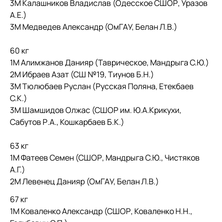
3М Калашников Владислав (Одесское СШОР, Уразов
А.Е.)
3М Медведев Александр (ОмГАУ, Белан Л.В.)
60 кг
1М Алимжанов Данияр (Таврическое, Мандрыга С.Ю.)
2М Ибраев Азат (СШ №19, Тиунов Б.Н.)
3М Тюлюбаев Руслан (Русская Поляна, Етекбаев
С.К.)
3М Шамшидов Олжас (СШОР им. Ю.А.Крикухи,
Сабутов Р.А., Кошкарбаев Б.К.)
63 кг
1М Фатеев Семен (СШОР, Мандрыга С.Ю., Чистяков
А.Г.)
2М Левенец Данияр (ОмГАУ, Белан Л.В.)
67 кг
1М Коваленко Александр (СШОР, Коваленко Н.Н.,