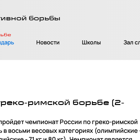
тивной борьбы
рьбе
ндарь
Новости
Школы
Зал с
реко-римской борьбе (2-
 пройдет чемпионат России по греко-римской
 в восьми весовых категориях (олимпийские - 
импийские - 71 кг и 80 кг). Чемпионат является