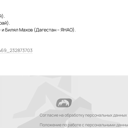
й).
рай).
) и Билял Махов (Дагестан – ЯНАО).
9469_232873703
Согласие на обработку персональных данных
Положение по работе с персональными данн