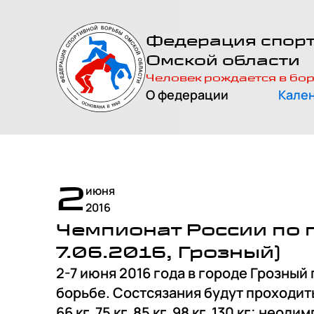
На главную
Федерация спор
страницу
Омской области
Человек рождается в бо
О федерации
Кале
2
июня
2016
Чемпионат России по г
7.06.2016, Грозный)
2-7 июня 2016 года в городе Грозный
борьбе. Состсязания будут проходить
66 кг, 75 кг, 85 кг, 98 кг, 130 кг; неол