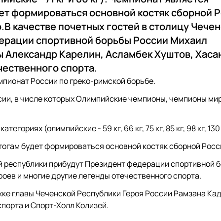
ет формироваться основной костяк сборной Р
.В качестве почетных гостей в столицу Чече
ерации спортивной борьбы России Михаил
Александр Карелин, Асламбек Хуштов, Хаса
чественного спорта.
емпионат России по греко-римской борьбе.
ссии, в числе которых Олимпийские чемпионы, чемпионы ми
ориях (олимпийские - 59 кг, 66 кг, 75 кг, 85 кг, 98 кг, 130 
тогам будет формироваться основной костяк сборной Росси
кой республики прибудут Президент федерации спортивно
оев и многие другие легенды отечественного спорта.
жке главы Чеченской Республики Героя России Рамзана К
порта и Спорт-Холл Колизей.