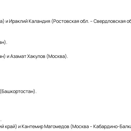
а) и Ираклий Каландия (Ростовская обл. – Свердловская об
ан).
н) и Азамат Хакулов (Москва).
 (Башкортостан).
.
й край) и Кантемир Магомедов (Москва – Кабардино-Балк