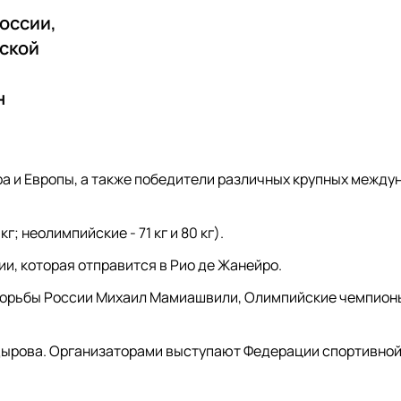
оссии,
нской
н
ра и Европы, а также победители различных крупных межд
кг; неолимпийские - 71 кг и 80 кг).
и, которая отправится в Рио де Жанейро.
й борьбы России Михаил Мамиашвили, Олимпийские чемпион
адырова. Организаторами выступают Федерации спортивно