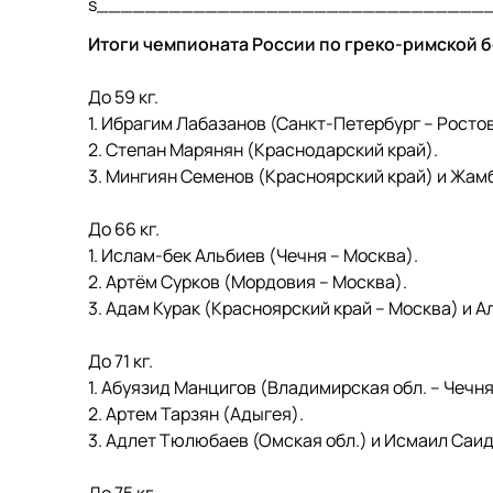
s________________________________
Итоги чемпионата России по греко-римской б
До 59 кг.
1. Ибрагим Лабазанов (Санкт-Петербург – Ростов
2. Степан Марянян (Краснодарский край).
3. Мингиян Семенов (Красноярский край) и Жам
До 66 кг.
1. Ислам-бек Альбиев (Чечня – Москва).
2. Артём Сурков (Мордовия – Москва).
3. Адам Курак (Красноярский край – Москва) и 
До 71 кг.
1. Абуязид Манцигов (Владимирская обл. – Чечня
2. Артем Тарзян (Адыгея).
3. Адлет Тюлюбаев (Омская обл.) и Исмаил Саид