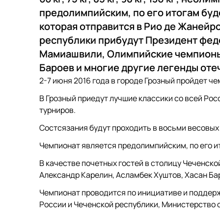
предолимпийским, по его итогам буд
которая отправится в Рио де Жанейро
республики прибудут Президент фед
Мамиашвили, Олимпийские чемпионы 
Бароев и многие другие легенды оте
2-7 июня 2016 года в городе Грозный пройдет ч
В Грозный приедут лучшие классики со всей Ро
турниров.
Состсязания будут проходить в восьми весовых катег
Чемпионат является предолимпийским, по его и
В качестве почетных гостей в столицу Чеченс
Александр Карелин, Асламбек Хуштов, Хасан Бар
Чемпионат проводится по инициативе и поддер
России и Чеченской республики, Министерство с