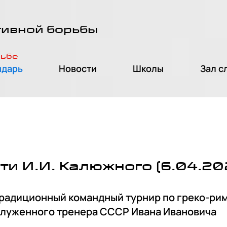
тивной борьбы
рьбе
ндарь
Новости
Школы
Зал с
ти И.И. Калюжного (6.04.20
 традиционный командный турнир по греко-ри
служенного тренера СССР Ивана Ивановича