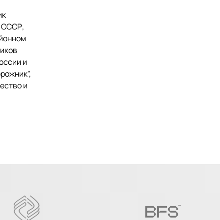
ик
 СССР,
айонном
ников
оссии и
рожник",
жество и