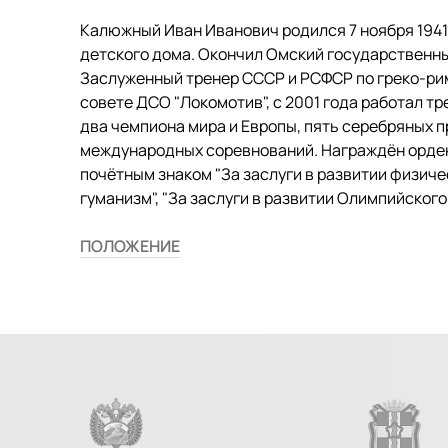
Калюжный Иван Иванович родился 7 ноября 1941
детского дома. Окончил Омский государственны
Заслуженный тренер СССР и РСФСР по греко-рим
совете ДСО "Локомотив", с 2001 года работал 
два чемпиона мира и Европы, пять серебряных 
международных соревнований. Награждён орден
почётным знаком "За заслуги в развитии физичес
гуманизм", "За заслуги в развитии Олимпийского
ПОЛОЖЕНИЕ