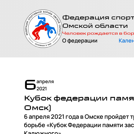
На главную
Федерация спор
страницу
Омской области
Человек рождается в бо
О федерации
Кале
6
апреля
2021
Кубок федерации памя
Омск)
6 апреля 2021 года в Омске пройдет
борьбе «Кубок Федерации памяти за
Калюжного».