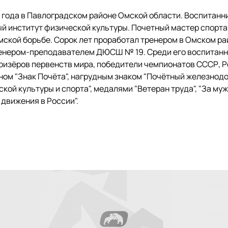
 года в Павлоградском районе Омской области. Воспитанн
й институт физической культуры. Почетный мастер спорта
ской борьбе. Сорок лет проработал тренером в Омском р
тренером-преподавателем ДЮСШ № 19. Среди его воспитан
призёров первенств мира, победители чемпионатов СССР, Р
ом "Знак Почёта", нагрудным знаком "Почётный железнодо
кой культуры и спорта", медалями "Ветеран труда", "За му
 движения в России".