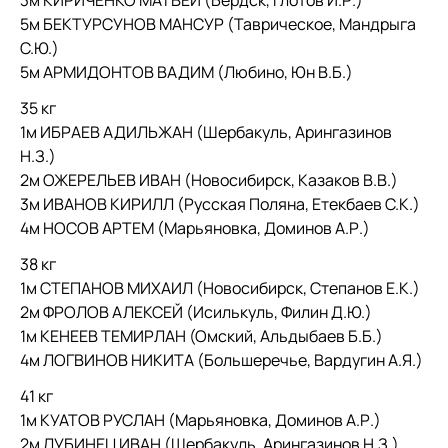
3м КИРИЧЕНКО МАТВЕЙ (Бердск, Глотов И.Р.)
5м БЕКТУРСУНОВ МАНСУР (Таврическое, Мандрыга
С.Ю.)
5м АРМИДОНТОВ ВАДИМ (Любино, Юн В.Б.)
35 кг
1м ИБРАЕВ АДИЛЬЖАН (Шербакуль, Арингазинов
Н.З.)
2м ОЖЕРЕЛЬЕВ ИВАН (Новосибирск, Казаков В.В.)
3м ИВАНОВ КИРИЛЛ (Русская Поляна, Етекбаев С.К.)
4м НОСОВ АРТЕМ (Марьяновка, Доминов А.Р.)
38 кг
1м СТЕПАНОВ МИХАИЛ (Новосибирск, Степанов Е.К.)
2м ФРОЛОВ АЛЕКСЕЙ (Исилькуль, Филин Д.Ю.)
1м КЕНЕЕВ ТЕМИРЛАН (Омский, Альдыбаев Б.Б.)
4м ЛОГВИНОВ НИКИТА (Большеречье, Вардугин А.Я.)
41 кг
1м КУАТОВ РУСЛАН (Марьяновка, Доминов А.Р.)
2м ЛУБИНЕЦ ИВАН (Шербакуль, Арингазинов Н.З.)