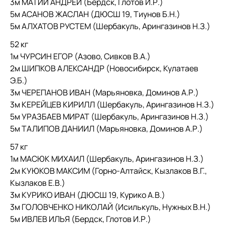
3м МАТИЙ АНДРЕЙ (Бердск, Глотов И.Р.)
5м АСАНОВ ЖАСЛАН (ДЮСШ 19, Тиунов Б.Н.)
5м АЛХАТОВ РУСТЕМ (Шербакуль, Арингазинов Н.З.)
52 кг
1м ЧУРСИН ЕГОР (Азово, Сивков В.А.)
2м ШИПКОВ АЛЕКСАНДР (Новосибирск, Кулатаев
Э.Б.)
3м ЧЕРЕПАНОВ ИВАН (Марьяновка, Доминов А.Р.)
3м КЕРЕЙЦЕВ КИРИЛЛ (Шербакуль, Арингазинов Н.З.)
5м УРАЗБАЕВ МИРАТ (Шербакуль, Арингазинов Н.З.)
5м ТАЛИПОВ ДАНИИЛ (Марьяновка, Доминов А.Р.)
57 кг
1м МАСЮК МИХАИЛ (Шербакуль, Арингазинов Н.З.)
2м КУЮКОВ МАКСИМ (Горно-Алтайск, Кызлаков В.Г.,
Кызлаков Е.В.)
3м КУРИКО ИВАН (ДЮСШ 19, Курико А.В.)
3м ГОЛОВЧЕНКО НИКОЛАЙ (Исилькуль, Нужных В.Н.)
5м ИВЛЕВ ИЛЬЯ (Бердск, Глотов И.Р.)