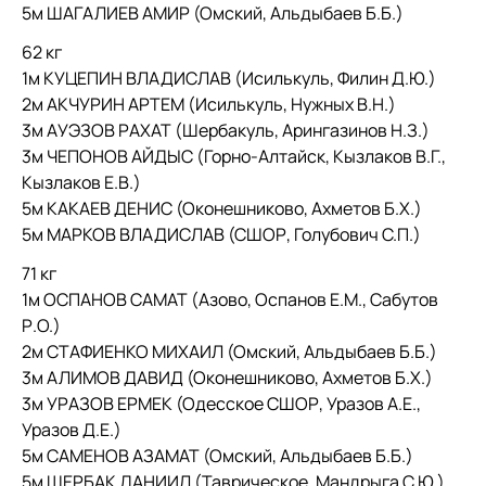
5м ШАГАЛИЕВ АМИР (Омский, Альдыбаев Б.Б.)
62 кг
1м КУЦЕПИН ВЛАДИСЛАВ (Исилькуль, Филин Д.Ю.)
2м АКЧУРИН АРТЕМ (Исилькуль, Нужных В.Н.)
3м АУЭЗОВ РАХАТ (Шербакуль, Арингазинов Н.З.)
3м ЧЕПОНОВ АЙДЫС (Горно-Алтайск, Кызлаков В.Г.,
Кызлаков Е.В.)
5м КАКАЕВ ДЕНИС (Оконешниково, Ахметов Б.Х.)
5м МАРКОВ ВЛАДИСЛАВ (СШОР, Голубович С.П.)
71 кг
1м ОСПАНОВ САМАТ (Азово, Оспанов Е.М., Сабутов
Р.О.)
2м СТАФИЕНКО МИХАИЛ (Омский, Альдыбаев Б.Б.)
3м АЛИМОВ ДАВИД (Оконешниково, Ахметов Б.Х.)
3м УРАЗОВ ЕРМЕК (Одесское СШОР, Уразов А.Е.,
Уразов Д.Е.)
5м САМЕНОВ АЗАМАТ (Омский, Альдыбаев Б.Б.)
5м ЩЕРБАК ДАНИИЛ (Таврическое, Мандрыга С.Ю.)