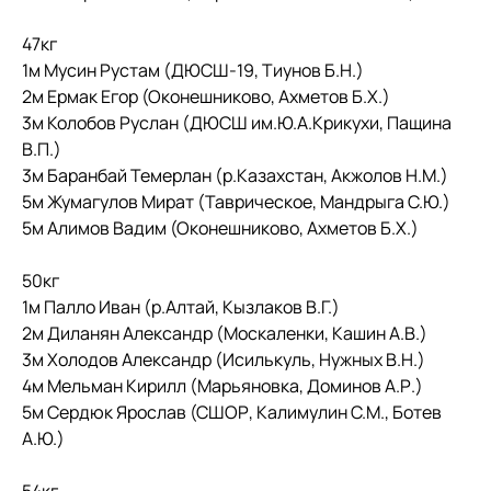
47кг
1м Мусин Рустам (ДЮСШ-19, Тиунов Б.Н.)
2м Ермак Егор (Оконешниково, Ахметов Б.Х.)
3м Колобов Руслан (ДЮСШ им.Ю.А.Крикухи, Пащина
В.П.)
3м Баранбай Темерлан (р.Казахстан, Акжолов Н.М.)
5м Жумагулов Мират (Таврическое, Мандрыга С.Ю.)
5м Алимов Вадим (Оконешниково, Ахметов Б.Х.)
50кг
1м Палло Иван (р.Алтай, Кызлаков В.Г.)
2м Диланян Александр (Москаленки, Кашин А.В.)
3м Холодов Александр (Исилькуль, Нужных В.Н.)
4м Мельман Кирилл (Марьяновка, Доминов А.Р.)
5м Сердюк Ярослав (СШОР, Калимулин С.М., Ботев
А.Ю.)