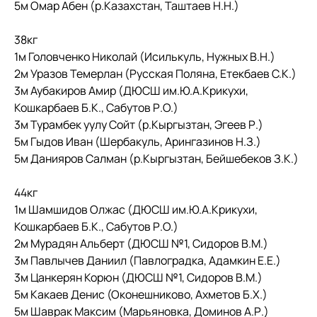
5м Омар Абен (р.Казахстан, Таштаев Н.Н.)
38кг
1м Головченко Николай (Исилькуль, Нужных В.Н.)
2м Уразов Темерлан (Русская Поляна, Етекбаев С.К.)
3м Аубакиров Амир (ДЮСШ им.Ю.А.Крикухи,
Кошкарбаев Б.К., Сабутов Р.О.)
3м Турамбек уулу Сойт (р.Кыргызтан, Эгеев Р.)
5м Гыдов Иван (Шербакуль, Арингазинов Н.З.)
5м Данияров Салман (р.Кыргызтан, Бейшебеков З.К.)
44кг
1м Шамшидов Олжас (ДЮСШ им.Ю.А.Крикухи,
Кошкарбаев Б.К., Сабутов Р.О.)
2м Мурадян Альберт (ДЮСШ №1, Сидоров В.М.)
3м Павлычев Даниил (Павлоградка, Адамкин Е.Е.)
3м Цанкерян Корюн (ДЮСШ №1, Сидоров В.М.)
5м Какаев Денис (Оконешниково, Ахметов Б.Х.)
5м Шаврак Максим (Марьяновка, Доминов А.Р.)