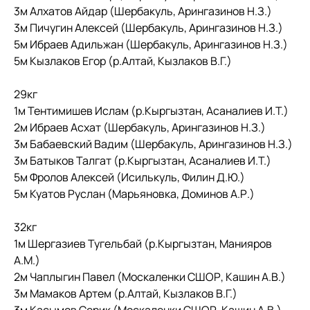
3м Алхатов Айдар (Шербакуль, Арингазинов Н.З.)
3м Пичугин Алексей (Шербакуль, Арингазинов Н.З.)
5м Ибраев Адильжан (Шербакуль, Арингазинов Н.З.)
5м Кызлаков Егор (р.Алтай, Кызлаков В.Г.)
29кг
1м Тентимишев Ислам (р.Кыргызтан, Асаналиев И.Т.)
2м Ибраев Асхат (Шербакуль, Арингазинов Н.З.)
3м Бабаевский Вадим (Шербакуль, Арингазинов Н.З.)
3м Батыков Талгат (р.Кыргызтан, Асаналиев И.Т.)
5м Фролов Алексей (Исилькуль, Филин Д.Ю.)
5м Куатов Руслан (Марьяновка, Доминов А.Р.)
32кг
1м Шергазиев Тугельбай (р.Кыргызтан, Манияров
А.М.)
2м Чаплыгин Павел (Москаленки СШОР, Кашин А.В.)
3м Мамаков Артем (р.Алтай, Кызлаков В.Г.)