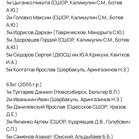
1м Цыганко Никита (СШОР, Калимулин С.М., Ботев
А.Ю.)
2м Головко Максим (СШОР, Калимулин С.М., Ботев
А.Ю.)
3м Идрисов Дархан (Таврическое, Мандрыга С.Ю.)
3м Здоровцев Гордей (СШОР, Калимулин С.М., Ботев
А.Ю.)
5м Сидоров Сергей (ДЮСШ им.Ю.А.Крикухи, Квитков
И.А.)
5м Колгатов Ярослав (Шербакуль, Арингазинов Н.З.)
63кг (2005 г.р.)
1м Туктарев Даниил (Новосибирск, Бельгер В.Л.)
2м Иванькин Иван (Шербакуль, Арингазинов Н.З.)
3м Данилевский Ярослав (Одесское СШОР, Уразов
Д.Е.)
3м Янченко Артем (СШОР, Кудрявцев Д.В., Голубович
С.П.)
5м Саменов Азамат (Омский, Альдыбаев Б.Б.)