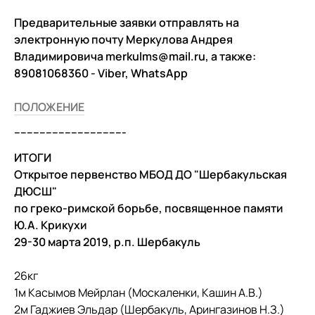
Предварительные заявки отправлять на
электронную почту Меркулова Андрея
Владимировича merkulms@mail.ru, а также:
89081068360 - Viber, WhatsApp
ПОЛОЖЕНИЕ
-----------------------------------
ИТОГИ
Открытое первенство МБОД ДО "Шербакульская
ДЮСШ"
по греко-римской борьбе, посвященное памяти
Ю.А. Крикухи
29-30 марта 2019, р.п. Шербакуль
26кг
1м Касымов Мейрлан (Москаленки, Кашин А.В.)
2м Гаджиев Эльдар (Шербакуль, Арингазинов Н.З.)