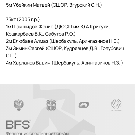
5м Убейкин Матвей (СШОР, Згурский О.Н.)
75кг (2005 г.р.)
1м Шамшидов Женис (ДЮСШ им.Ю.А.Крикухи,
Кошкарбаев Б.К., Сабутов Р.О.)
2м Елюбаев Алмаз (Шербакуль, Арингазинов Н.З.)
3м Зимин Сергей (СШОР, Кудрявцев Д.В., Голубович
С.П.)
4м Харланов Вадим (Шербакуль, Арингазинов Н.З. )
Федерация спортивной борьбы