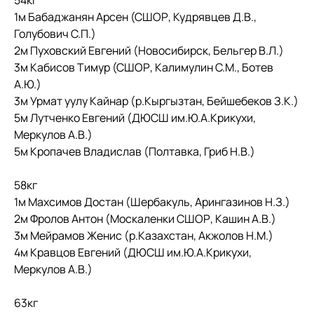
54кг
1м Бабаджанян Арсен (СШОР, Кудрявцев Д.В.,
Голубович С.П.)
2м Пуховский Евгений (Новосибирск, Бельгер В.Л.)
3м Кабисов Тимур (СШОР, Калимулин С.М., Ботев
А.Ю.)
3м Урмат уулу Кайнар (р.Кыргызтан, Бейшебеков З.К.)
5м Лутченко Евгений (ДЮСШ им.Ю.А.Крикухи,
Меркулов А.В.)
5м Кропачев Владислав (Полтавка, Гриб Н.В.)
58кг
1м Махсимов Достан (Шербакуль, Арингазинов Н.З.)
2м Фролов Антон (Москаленки СШОР, Кашин А.В.)
3м Мейрамов Женис (р.Казахстан, Акжолов Н.М.)
4м Кравцов Евгений (ДЮСШ им.Ю.А.Крикухи,
Меркулов А.В.)
63кг