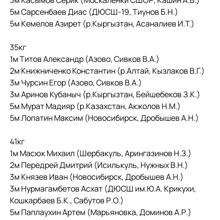
3м Касымов Серик (Москаленки СШОР, Кашин А.В.)
5м Сарсенбаев Диас (ДЮСШ-19, Тиунов Б.Н.)
5м Кемелов Азирет (р.Кыргызтан, Асаналиев И.Т.)
35кг
1м Титов Александр (Азово, Сивков В.А.)
2м Книжниченко Константин (р.Алтай, Кызлаков В.Г.)
3м Чурсин Егор (Азово, Сивков В.А.)
3м Аринов Кубаныч (р.Кыргызтан, Бейшебеков З.К.)
5м Мурат Мадияр (р.Казахстан, Акжолов Н.М.)
5м Лопатин Максим (Новосибирск, Дробышев А.Н.)
41кг
1м Масюк Михаил (Шербакуль, Арингазинов Н.З.)
2м Передрей Дмитрий (Исилькуль, Нужных В.Н.)
3м Князев Иван (Новосибирск, Дробышев А.Н.)
3м Нурмагамбетов Асхат (ДЮСШ им.Ю.А. Крикухи,
Кошкарбаев Б.К., Сабутов Р.О.)
5м Паплаухин Артем (Марьяновка, Доминов А.Р.)