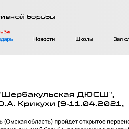
тивной борьбы
рьбе
ндарь
Новости
Школы
Зал с
"Шербакульская ДЮСШ",
А. Крикухи (9-11.04.2021,
уль (Омская область) пройдет открытое первен