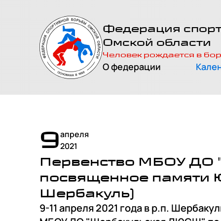
На главную
Федерация спор
страницу
Омской области
Человек рождается в бо
О федерации
Кале
9
апреля
2021
Первенство МБОУ ДО 
посвященное памяти Ю.
Шербакуль)
9-11 апреля 2021 года в р.п. Шербак