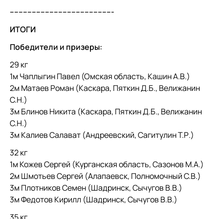
-----------------------------------------------
ИТОГИ
Победители и призеры:
29 кг
1м Чаплыгин Павел (Омская область, Кашин А.В.)
2м Матаев Роман (Каскара, Пяткин Д.Б., Велижанин
С.Н.)
3м Блинов Никита (Каскара, Пяткин Д.Б., Велижанин
С.Н.)
3м Калиев Салават (Андреевский, Сагитулин Т.Р.)
32 кг
1м Кожев Сергей (Курганская область, Сазонов М.А.)
2м Шмотьев Сергей (Алапаевск, Полномочный С.В.)
3м Плотников Семен (Шадринск, Сычугов В.В.)
3м Федотов Кирилл (Шадринск, Сычугов В.В.)
35 кг