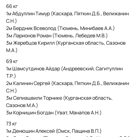
66 кг
1м Абдуллин Тимур (Каскара, Пяткин Д.Б., Велижанин
С.Н.)
2м Бердник Всеволод (Тюмень, Минибаев А.А.)
3м Ларионов Роман (Тюмень, Лебедев М.В.)
3м Жеребцов Кирилл (Курганская область, Сазонов
М.А.)
69 кг
1м Шамсутдинов Айдар (Андреевский, Сагитуллин
Т.Р.)
2м Калинин Сергей (Каскара, Пяткин Д.Б., Велижанин
С.Н.)
3м Сепиашвили Торнике (Курганская область,
Сазонов М.А.)
3м Корнишин Богдан (Уват, Манапов А.Н.)
73 кг
1м Денюшин Алексей (Омск, Пащина В.П.)