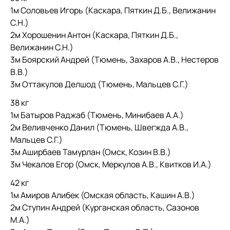
1м Соловьев Игорь (Каскара, Пяткин Д.Б., Велижанин
С.Н.)
2м Хорошенин Антон (Каскара, Пяткин Д.Б.,
Велижанин С.Н.)
3м Боярский Андрей (Тюмень, Захаров А.В., Нестеров
В.В.)
3м Оттакулов Делшод (Тюмень, Мальцев С.Г.)
38 кг
1м Батыров Раджаб (Тюмень, Минибаев А.А.)
2м Веливченко Данил (Тюмень, Швегжда А.В.,
Мальцев С.Г.)
3м Аширбаев Тамурлан (Омск, Козин В.В.)
3м Чекалов Егор (Омск, Меркулов А.В., Квитков И.А.)
42 кг
1м Амиров Алибек (Омская область, Кашин А.В.)
2м Ступин Андрей (Курганская область, Сазонов
М.А.)