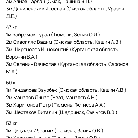
3м Алиев Тарлан (Омск, Пащина В.П.)
3м Данилевский Ярослав (Омская область, Уразов
Д.Е.)
47 кг
1м Байрамов Турал (Тюмень, Зенич О.И.)
2м Сивопляс Вадим (Омская область, Кашин А.В.)
3м Широносов Иннокентий (Курганская область,
Воронин В.А.)
3м Селенин Вячеслав (Курганская область, Сазонов
М.А.)
50 кг
1м Гандалоев Заурбек (Омская область, Кашин А.В.)
2м Манапов Линар (Уват, Манапов А.Н.)
3м Харитонов Петр (Тюмень, Фетисов А.А.)
3м Шестаков Виталий (Шадринск, Сычугов В.В.)
53 кг
1м Цицкиев Ибрагим (Тюмень, Зенич О.В.)