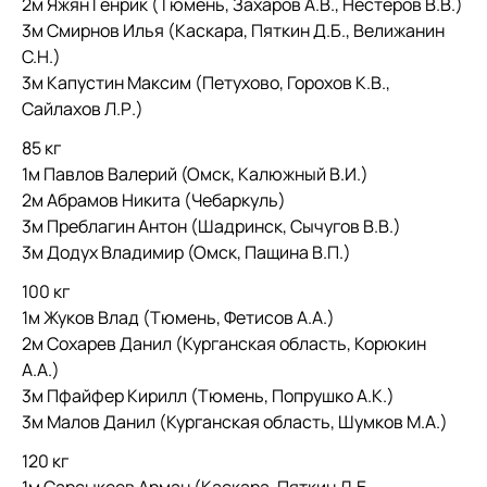
2м Яжян Генрик (Тюмень, Захаров А.В., Нестеров В.В.)
3м Смирнов Илья (Каскара, Пяткин Д.Б., Велижанин
С.Н.)
3м Капустин Максим (Петухово, Горохов К.В.,
Сайлахов Л.Р.)
85 кг
1м Павлов Валерий (Омск, Калюжный В.И.)
2м Абрамов Никита (Чебаркуль)
3м Преблагин Антон (Шадринск, Сычугов В.В.)
3м Додух Владимир (Омск, Пащина В.П.)
100 кг
1м Жуков Влад (Тюмень, Фетисов А.А.)
2м Сохарев Данил (Курганская область, Корюкин
А.А.)
3м Пфайфер Кирилл (Тюмень, Попрушко А.К.)
3м Малов Данил (Курганская область, Шумков М.А.)
120 кг