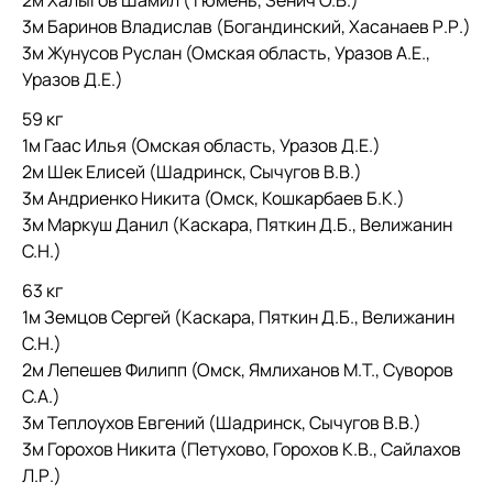
2м Халыгов Шамил (Тюмень, Зенич О.В.)
3м Баринов Владислав (Богандинский, Хасанаев Р.Р.)
3м Жунусов Руслан (Омская область, Уразов А.Е.,
Уразов Д.Е.)
59 кг
1м Гаас Илья (Омская область, Уразов Д.Е.)
2м Шек Елисей (Шадринск, Сычугов В.В.)
3м Андриенко Никита (Омск, Кошкарбаев Б.К.)
3м Маркуш Данил (Каскара, Пяткин Д.Б., Велижанин
С.Н.)
63 кг
1м Земцов Сергей (Каскара, Пяткин Д.Б., Велижанин
С.Н.)
2м Лепешев Филипп (Омск, Ямлиханов М.Т., Суворов
С.А.)
3м Теплоухов Евгений (Шадринск, Сычугов В.В.)
3м Горохов Никита (Петухово, Горохов К.В., Сайлахов
Л.Р.)