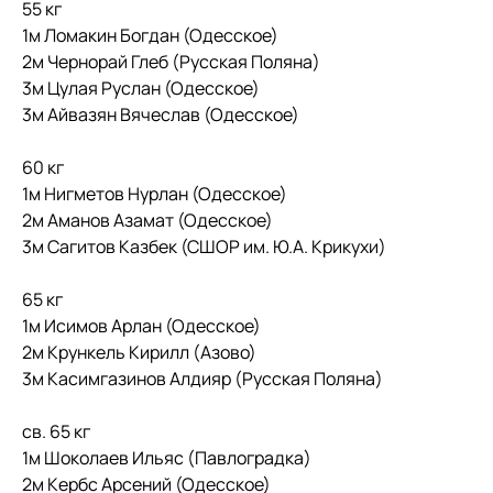
55 кг
1м Ломакин Богдан (Одесское)
2м Чернорай Глеб (Русская Поляна)
3м Цулая Руслан (Одесское)
3м Айвазян Вячеслав (Одесское)
60 кг
1м Нигметов Нурлан (Одесское)
2м Аманов Азамат (Одесское)
3м Сагитов Казбек (СШОР им. Ю.А. Крикухи)
65 кг
1м Исимов Арлан (Одесское)
2м Крункель Кирилл (Азово)
3м Касимгазинов Алдияр (Русская Поляна)
св. 65 кг
1м Шоколаев Ильяс (Павлоградка)
2м Кербс Арсений (Одесское)