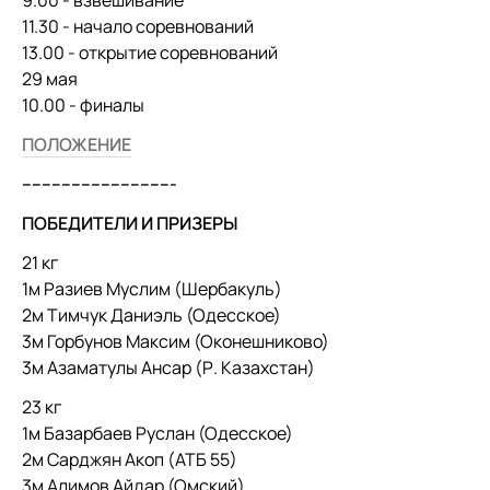
9.00 - взвешивание
11.30 - начало соревнований
13.00 - открытие соревнований
29 мая
10.00 - финалы
ПОЛОЖЕНИЕ
-------------------------------
ПОБЕДИТЕЛИ И ПРИЗЕРЫ
21 кг
1м Разиев Муслим (Шербакуль)
2м Тимчук Даниэль (Одесское)
3м Горбунов Максим (Оконешниково)
3м Азаматулы Ансар (Р. Казахстан)
23 кг
1м Базарбаев Руслан (Одесское)
2м Сарджян Акоп (АТБ 55)
3м Алимов Айдар (Омский)