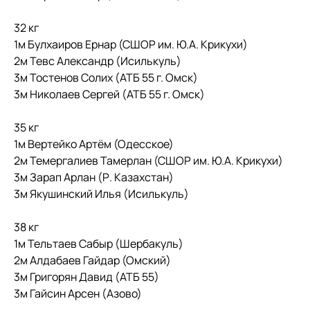
32 кг
1м Булхаиров Ернар (СШОР им. Ю.А. Крикухи)
2м Тевс Александр (Исилькуль)
3м Тостенов Солих (АТБ 55 г. Омск)
3м Николаев Сергей (АТБ 55 г. Омск)
35 кг
1м Вертейко Артём (Одесское)
2м Темергалиев Тамерлан (СШОР им. Ю.А. Крикухи)
3м Зарап Арлан (Р. Казахстан)
3м Якушинский Илья (Исилькуль)
38 кг
1м Тельтаев Сабыр (Шербакуль)
2м Алдабаев Гайдар (Омский)
3м Григорян Давид (АТБ 55)
3м Гайсин Арсен (Азово)