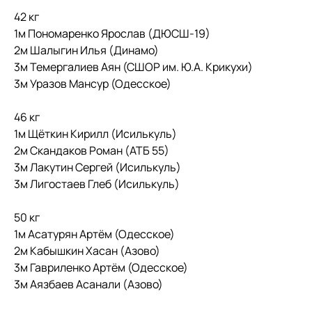
42 кг
1м Пономаренко Ярослав (ДЮСШ-19)
2м Шалыгин Илья (Динамо)
3м Темергалиев Аян (СШОР им. Ю.А. Крикухи)
3м Уразов Мансур (Одесское)
46 кг
1м Щёткин Кирилл (Исилькуль)
2м Скандаков Роман (АТБ 55)
3м Лакутин Сергей (Исилькуль)
3м Лигостаев Глеб (Исилькуль)
50 кг
1м Асатурян Артём (Одесское)
2м Кабышкин Хасан (Азово)
3м Гавриленко Артём (Одесское)
3м Аязбаев Асанали (Азово)