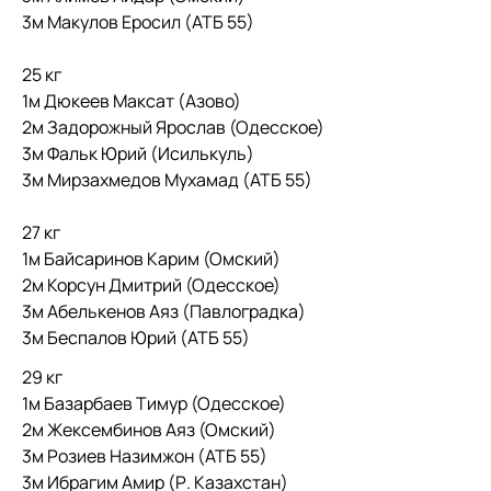
3м Макулов Еросил (АТБ 55)
25 кг
1м Дюкеев Максат (Азово)
2м Задорожный Ярослав (Одесское)
3м Фальк Юрий (Исилькуль)
3м Мирзахмедов Мухамад (АТБ 55)
27 кг
1м Байсаринов Карим (Омский)
2м Корсун Дмитрий (Одесское)
3м Абелькенов Аяз (Павлоградка)
3м Беспалов Юрий (АТБ 55)
29 кг
1м Базарбаев Тимур (Одесское)
2м Жексембинов Аяз (Омский)
3м Розиев Назимжон (АТБ 55)
3м Ибрагим Амир (Р. Казахстан)