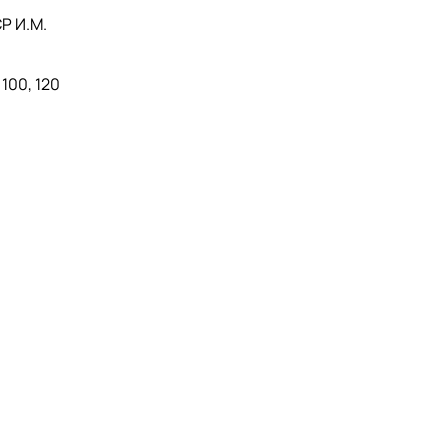
Р И.М.
 100, 120