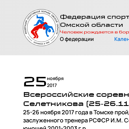
На главную
Федерация спор
страницу
Омской области
Человек рождается в бо
О федерации
Кале
25
ноября
2017
Всероссийские соревн
Селетникова (25-26.11
25-26 ноября 2017 года в Томске пр
заслуженного тренера РСФСР И.М. С
юношей 2001-2003 г.р.