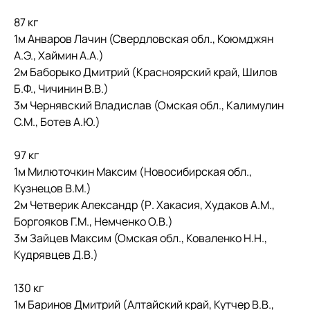
87 кг
1м Анваров Лачин (Свердловская обл., Коюмджян
А.Э., Хаймин А.А.)
2м Баборыко Дмитрий (Красноярский край, Шилов
Б.Ф., Чичинин В.В.)
3м Чернявский Владислав (Омская обл., Калимулин
С.М., Ботев А.Ю.)
97 кг
1м Милюточкин Максим (Новосибирская обл.,
Кузнецов В.М.)
2м Четверик Александр (Р. Хакасия, Худаков А.М.,
Боргояков Г.М., Немченко О.В.)
3м Зайцев Максим (Омская обл., Коваленко Н.Н.,
Кудрявцев Д.В.)
130 кг
1м Баринов Дмитрий (Алтайский край, Кутчер В.В.,