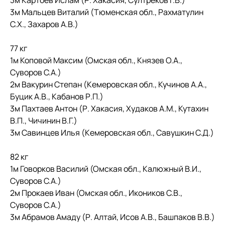
3м Картоев Ислам (Р. Хакасия, Султреков Г.В.)
3м Мальцев Виталий (Тюменская обл., Рахматулин
С.Х., Захаров А.В.)
77 кг
1м Коповой Максим (Омская обл., Князев О.А.,
Суворов С.А.)
2м Вакурин Степан (Кемеровская обл., Кучинов А.А.,
Буцик А.В., Кабанов Р.П.)
3м Пахтаев Антон (Р. Хакасия, Худаков А.М., Кутахин
В.П., Чичинин В.Г.)
3м Савинцев Илья (Кемеровская обл., Савушкин С.Д.)
82 кг
1м Говорков Василий (Омская обл., Калюжный В.И.,
Суворов С.А.)
2м Прокаев Иван (Омская обл., Икоников С.В.,
Суворов С.А.)
3м Абрамов Амаду (Р. Алтай, Исов А.В., Башпаков В.В.)