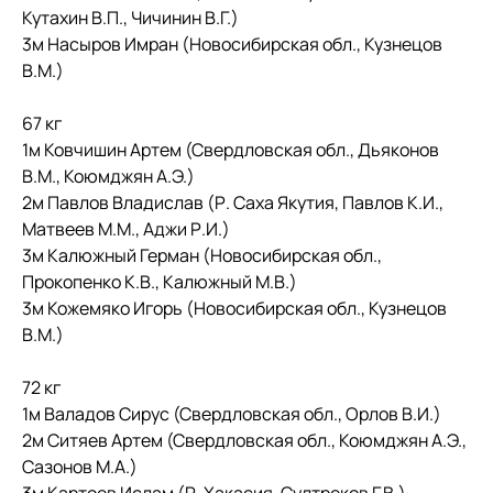
Кутахин В.П., Чичинин В.Г.)
3м Насыров Имран (Новосибирская обл., Кузнецов
В.М.)
67 кг
1м Ковчишин Артем (Свердловская обл., Дьяконов
В.М., Коюмджян А.Э.)
2м Павлов Владислав (Р. Саха Якутия, Павлов К.И.,
Матвеев М.М., Аджи Р.И.)
3м Калюжный Герман (Новосибирская обл.,
Прокопенко К.В., Калюжный М.В.)
3м Кожемяко Игорь (Новосибирская обл., Кузнецов
В.М.)
72 кг
1м Валадов Сирус (Свердловская обл., Орлов В.И.)
2м Ситяев Артем (Свердловская обл., Коюмджян А.Э.,
Сазонов М.А.)