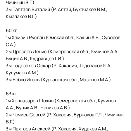
Чичинин В.Г.)
3м Таптаев Виталий (Р. Алтай, Букачаков В.М.,
Кызлаков В.Г.)
60 кг
1м Хамзин Руслан (Омская обл., Кашин А.В., Суворов
С.А.)
2м Дроздов Денис (Кемеровская обл., Кучинов А.А.,
Буцик А.В., Кудрявцев Г.И.)
3м Тодозаков Оскар (Р. Хакасия, Тодозаков К.А.,
Кулумаев А.М.)
3м Бобко Игорь (Курганская обл., Мазонов М.А.)
63 кг
1м Холназаров Шохин (Кемеровская обл., Кучинов
А.А., Буцик А.В., Новиков А.В.)
2м Чочиев Сергей (Р. Хакасия, Бурнаков Г.Л., Чичинин
В.Г.)
3м Пахтаев Алексей (Р. Хакасия, Худаков А.М.,