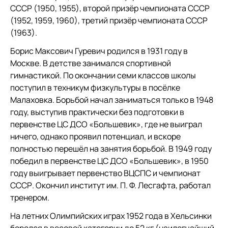
СССР (1950, 1955), второй призёр чемпионата СССР
(1952, 1959, 1960), третий призёр чемпионата СССР
(1963).
Борис Максович Гуревич родился в 1931 году в
Москве. В детстве занимался спортивной
гимнастикой. По окончании семи классов школы
поступил в техникум физкультуры в посёлке
Малаховка. Борьбой начал заниматься только в 1948
году, выступив практически без подготовки в
первенстве ЦС ДСО «Большевик», где не выиграл
ничего, однако проявил потенциал, и вскоре
полностью перешёл на занятия борьбой. В 1949 году
победил в первенстве ЦС ДСО «Большевик», в 1950
году выигрывает первенство ВЦСПС и чемпионат
СССР. Окончил институт им. П. Ф. Лесгафта, работал
тренером.
На летних Олимпийских играх 1952 года в Хельсинки