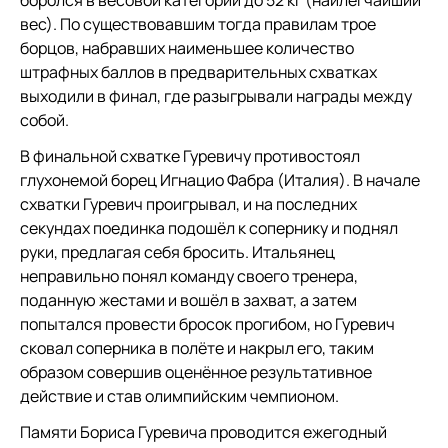
боролся в весовой категории до 52 кг (наилегчайший
вес). По существовавшим тогда правилам трое
борцов, набравших наименьшее количество
штрафных баллов в предварительных схватках
выходили в финал, где разыгрывали награды между
собой.
В финальной схватке Гуревичу противостоял
глухонемой борец Игнацио Фабра (Италия). В начале
схватки Гуревич проигрывал, и на последних
секундах поединка подошёл к сопернику и поднял
руки, предлагая себя бросить. Итальянец
неправильно понял команду своего тренера,
поданную жестами и вошёл в захват, а затем
попытался провести бросок прогибом, но Гуревич
сковал соперника в полёте и накрыл его, таким
образом совершив оценённое результативное
действие и став олимпийским чемпионом.
Памяти Бориса Гуревича проводится ежегодный