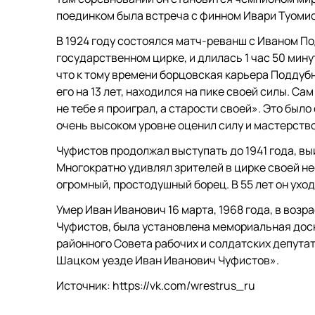
поединком была встреча с финном Ивари Туомис
В 1924 году состоялся матч-реванш с Иваном П
государственном цирке, и длилась 1 час 50 мину
что к тому времени борцовская карьера Поддубн
его на 13 лет, находился на пике своей силы. С
не тебе я проиграл, а старости своей». Это был
очень высоком уровне оценил силу и мастерств
Чуфистов продолжал выступать до 1941 года, в
Многократно удивлял зрителей в цирке своей н
огромный, простодушный борец. В 55 лет он уходи
Умер Иван Иванович 16 марта, 1968 года, в возра
Чуфистов, была установлена мемориальная доск
районного Совета рабочих и солдатских депутат
Шацком уезде Иван Иванович Чуфистов».
Источник: https://vk.com/wrestrus_ru