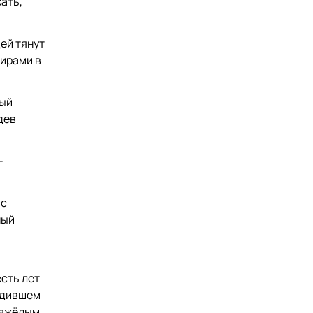
ать,
ей тянут
жирами в
рый
дев
-
 с
ный
сть лет
ходившем
тяжёлым