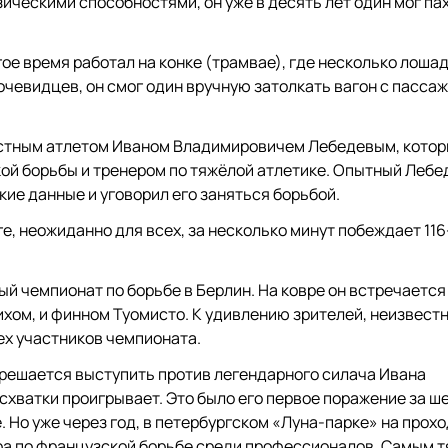
ическими способностями, он уже в десять лет один мог пах
е время работал на конке (трамвае), где несколько лошад
чевидцев, он смог один вручную затолкать вагон с пасса
естным атлетом Иваном Владимировичем Лебедевым, кото
ой борьбы и тренером по тяжёлой атлетике. Опытный Лебе
ие данные и уговорил его заняться борьбой.
е, неожиданно для всех, за несколько минут побеждает 116
ый чемпионат по борьбе в Берлин. На ковре он встречается
хом, и финном Туомисто. К удивлению зрителей, неизвест
ех участников чемпионата.
у решается выступить против легендарного силача Ивана
хватки проигрывает. Это было его первое поражение за ше
. Но уже через год, в петербургском «Луна-парке» на про
ра по французской борьбе среди профессионалов. Самым 