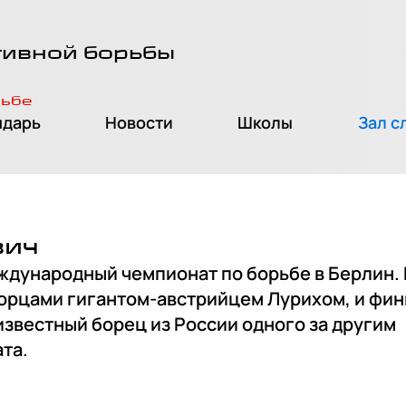
тивной борьбы
рьбе
ндарь
Новости
Школы
Зал с
вич
еждународный чемпионат по борьбе в Берлин.
борцами гигантом-австрийцем Лурихом, и фи
известный борец из России одного за другим
та.