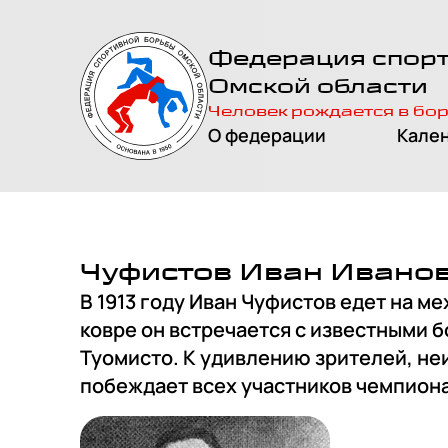
На главную
Федерация спор
страницу
Омской области
Человек рождается в бо
О федерации
Кале
Чуфистов Иван Ивано
В 1913 году Иван Чуфистов едет на м
ковре он встречается с известными 
Туомисто. К удивлению зрителей, не
побеждает всех участников чемпиона