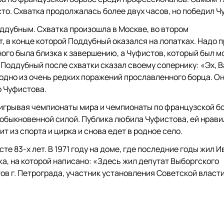
то. Схватка продолжалась более двух часов, но победил Ч
оддубным. Схватка произошла в Москве, во втором
т, в конце которой Поддубный оказался на лопатках. Надо п
ого была близка к завершению, а Чуфистов, который был 
ам Поддубный после схватки сказал своему сопернику: «Эх, В
о одно из очень редких поражений прославленного борца. Он
о Чуфистова.
ыигрывая чемпионаты мира и чемпионаты по французской б
еобыкновенной силой. Публика любила Чуфистова, ей нрав
т из спорта и цирка и снова едет в родное село.
сте 83-х лет. В 1971 году на доме, где последние годы жил И
а, на которой написано: «Здесь жил депутат Выборгского
ов г. Петрограда, участник установления Советской власти