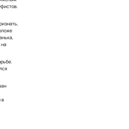
уфистов.
ризнать,
моложе
анька,
 на
орьбе.
ился
ван
 в