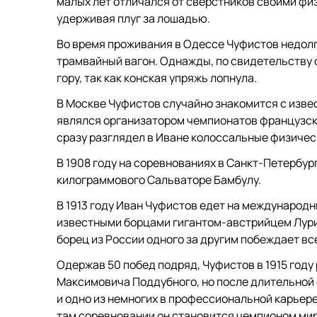
малых лет отличался от сверстников своими физ
удерживая плуг за лошадью.
Во время проживания в Одессе Чуфистов недолго
трамвайный вагон. Однажды, по свидетельству о
гору, так как конская упряжь лопнула.
В Москве Чуфистов случайно знакомится с изв
являлся организатором чемпионатов французск
сразу разглядел в Иване колоссальные физическ
В 1908 году на соревнованиях в Санкт-Петербург
килограммового Сальваторе Бамбулу.
В 1913 году Иван Чуфистов едет на международн
известными борцами гигантом-австрийцем Лури
борец из России одного за другим побеждает вс
Одержав 50 побед подряд, Чуфистов в 1915 год
Максимовича Поддубного, но после длительной с
и одно из немногих в профессиональной карьере
там соревновании он становится чемпионом ми