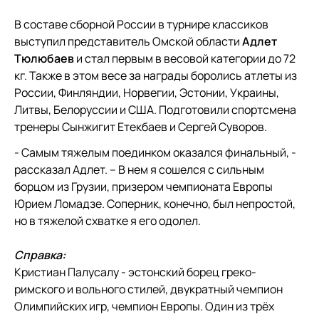
В составе сборной России в турнире классиков
выступил представитель Омской области
Адлет
Тюлюбаев
и стал первым в весовой категории до 72
кг. Также в этом весе за награды боролись атлеты из
России, Финляндии, Норвегии, Эстонии, Украины,
Литвы, Белоруссии и США. Подготовили спортсмена
тренеры Сынжигит Етекбаев и Сергей Суворов.
- Самым тяжелым поединком оказался финальный, -
рассказал Адлет. – В нем я сошелся с сильным
борцом из Грузии, призером чемпионата Европы
Юрием Ломадзе. Соперник, конечно, был непростой,
но в тяжелой схватке я его одолел.
Справка:
Кристиан Палусалу - эстонский борец греко-
римского и вольного стилей, двукратный чемпион
Олимпийских игр, чемпион Европы. Один из трёх