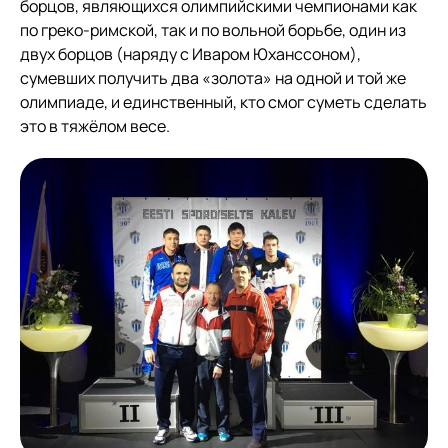
борцов, являющихся олимпийскими чемпионами как
по греко-римской, так и по вольной борьбе, один из
двух борцов (наряду с Иваром Юханссоном),
сумевших получить два «золота» на одной и той же
олимпиаде, и единственный, кто смог суметь сделать
это в тяжёлом весе.