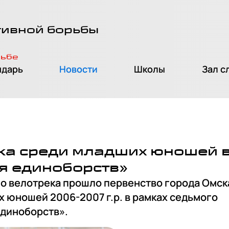
тивной борьбы
рьбе
ндарь
Новости
Школы
Зал с
ка среди младших юношей 
я единоборств»
ого велотрека прошло первенство города Омск
 юношей 2006-2007 г.р. в рамках седьмого
единоборств».