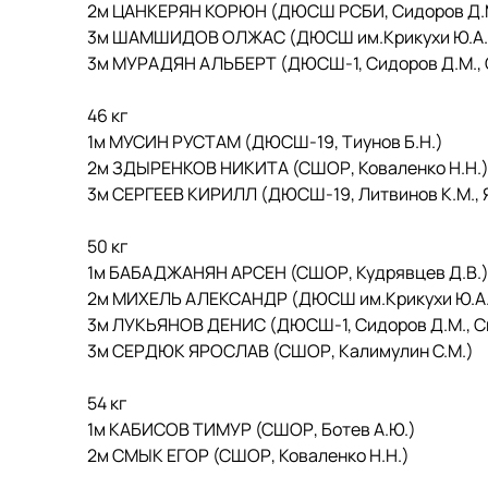
2м ЦАНКЕРЯН КОРЮН (ДЮСШ РСБИ, Сидоров Д.М.
3м ШАМШИДОВ ОЛЖАС (ДЮСШ им.Крикухи Ю.А., Ко
3м МУРАДЯН АЛЬБЕРТ (ДЮСШ-1, Сидоров Д.М., 
46 кг
1м МУСИН РУСТАМ (ДЮСШ-19, Тиунов Б.Н.)
2м ЗДЫРЕНКОВ НИКИТА (СШОР, Коваленко Н.Н.
3м СЕРГЕЕВ КИРИЛЛ (ДЮСШ-19, Литвинов К.М., Я
50 кг
1м БАБАДЖАНЯН АРСЕН (СШОР, Кудрявцев Д.В.
2м МИХЕЛЬ АЛЕКСАНДР (ДЮСШ им.Крикухи Ю.А.,
3м ЛУКЬЯНОВ ДЕНИС (ДЮСШ-1, Сидоров Д.М., Си
3м СЕРДЮК ЯРОСЛАВ (СШОР, Калимулин С.М.)
54 кг
1м КАБИСОВ ТИМУР (СШОР, Ботев А.Ю.)
2м СМЫК ЕГОР (СШОР, Коваленко Н.Н.)