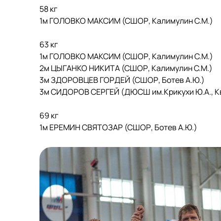
58 кг
1м ГОЛОВКО МАКСИМ (СШОР, Калимулин С.М.)
63 кг
1м ГОЛОВКО МАКСИМ (СШОР, Калимулин С.М.)
2м ЦЫГАНКО НИКИТА (СШОР, Калимулин С.М.)
3м ЗДОРОВЦЕВ ГОРДЕЙ (СШОР, Ботев А.Ю.)
3м СИДОРОВ СЕРГЕЙ (ДЮСШ им.Крикухи Ю.А., Кви
69 кг
1м ЕРЕМИН СВЯТОЗАР (СШОР, Ботев А.Ю.)