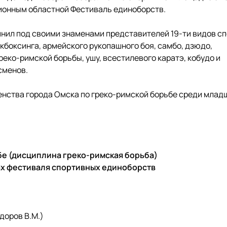
ционным областной Фестиваль единоборств.
нил под своими знаменами представителей 19-ти видов сп
икбоксинга, армейского рукопашного боя, самбо, дзюдо,
греко-римской борьбы, ушу, всестилевого каратэ, кобудо и
сменов.
енства города Омска по греко-римской борьбе среди млад
бе (дисциплина греко-римская борьба)
ках фестиваля спортивных единоборств
доров В.М.)