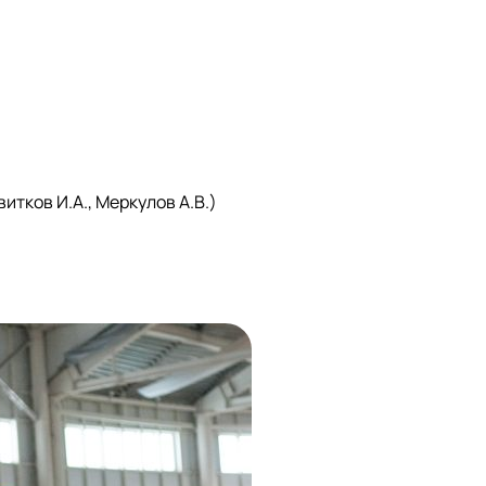
тков И.А., Меркулов А.В.)