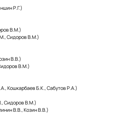
шин Р.Г.)
ров В.М.)
, Сидоров В.М.)
зин В.В.)
идоров В.М.)
 Кошкарбаев Б.К., Сабутов Р.А.)
 Сидоров В.М.)
ин В.В., Козин В.В.)