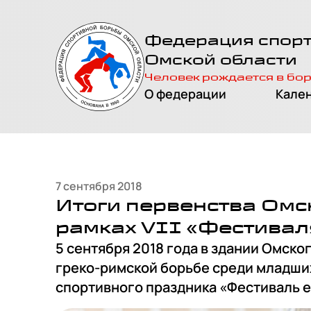
На главную
Федерация спор
страницу
Омской области
Человек рождается в бо
О федерации
Кале
7 сентября 2018
Итоги первенства Омс
рамках VII «Фестивал
5 сентября 2018 года в здании Омск
греко-римской борьбе среди младших
спортивного праздника «Фестиваль 