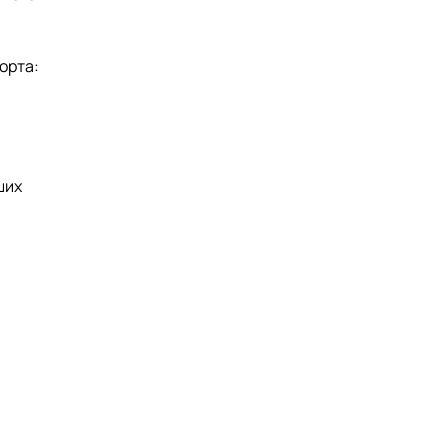
орта:
ших