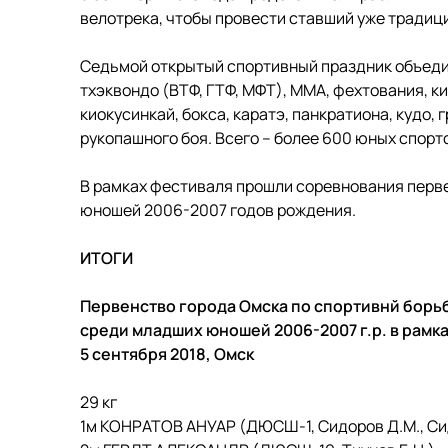
велотрека, чтобы провести ставший уже тради
Седьмой открытый спортивный праздник объеди
тхэквондо (ВТФ, ГТФ, МФТ), ММА, фехтования, к
киокусинкай, бокса, каратэ, панкратиона, кудо, 
рукопашного боя. Всего – более 600 юных спорт
В рамках фестиваля прошли соревнования перв
юношей 2006-2007 годов рождения.
ИТОГИ
Первенство города Омска по спортивнй борь
среди младших юношей 2006-2007 г.р. в рам
5 сентября 2018, Омск
29 кг
1м КОНРАТОВ АНУАР (ДЮСШ-1, Сидоров Д.М., Си