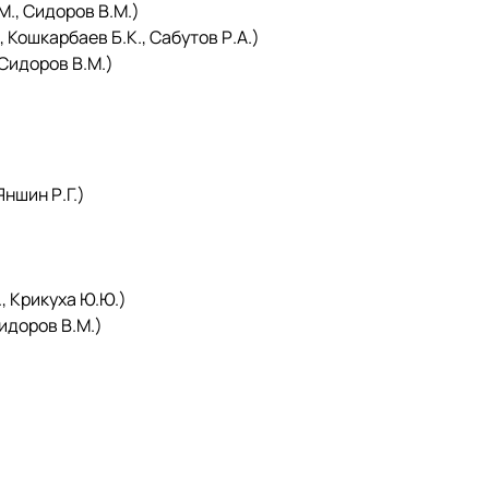
, Сидоров В.М.)
шкарбаев Б.К., Сабутов Р.А.)
Сидоров В.М.)
)
ншин Р.Г.)
)
 Крикуха Ю.Ю.)
доров В.М.)