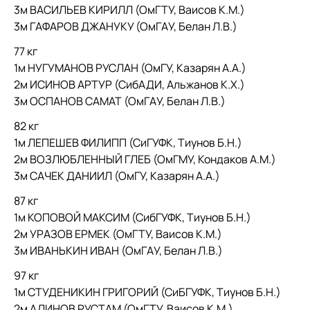
3м ВАСИЛЬЕВ КИРИЛЛ (ОмГТУ, Ваисов К.М.)
3м ГАФАРОВ ДЖАНУКУ (ОмГАУ, Белан Л.В.)
77 кг
1м НУГУМАНОВ РУСЛАН (ОмГУ, Казарян А.А.)
2м ИСИНОВ АРТУР (СибАДИ, Альжанов К.Х.)
3м ОСПАНОВ САМАТ (ОмГАУ, Белан Л.В.)
82 кг
1м ЛЕПЕШЕВ ФИЛИПП (СиГУФК, Тиунов Б.Н.)
2м ВОЗЛЮБЛЕННЫЙ ГЛЕБ (ОмГМУ, Кондаков А.М.)
3м САЧЕК ДАНИИЛ (ОмГУ, Казарян А.А.)
87 кг
1м КОПОВОЙ МАКСИМ (СибГУФК, Тиунов Б.Н.)
2м УРАЗОВ ЕРМЕК (ОмГТУ, Ваисов К.М.)
3м ИВАНЬКИН ИВАН (ОмГАУ, Белан Л.В.)
97 кг
1м СТУДЕНИКИН ГРИГОРИЙ (СиБГУФК, Тиунов Б.Н.)
2м АЛИНОВ РУСТАМ (ОмГТУ, Ваисов К.М.)