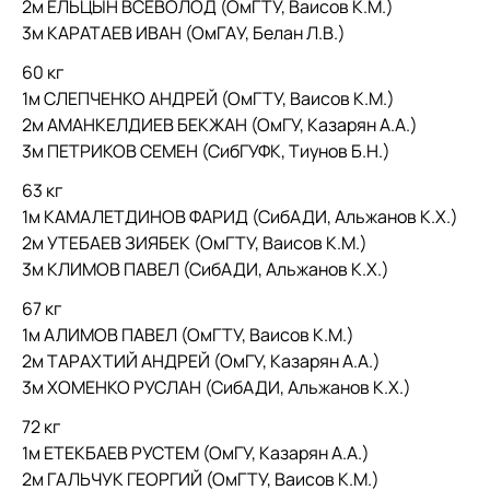
2м ЕЛЬЦЫН ВСЕВОЛОД (ОмГТУ, Ваисов К.М.)
3м КАРАТАЕВ ИВАН (ОмГАУ, Белан Л.В.)
60 кг
1м СЛЕПЧЕНКО АНДРЕЙ (ОмГТУ, Ваисов К.М.)
2м АМАНКЕЛДИЕВ БЕКЖАН (ОмГУ, Казарян А.А.)
3м ПЕТРИКОВ СЕМЕН (СибГУФК, Тиунов Б.Н.)
63 кг
1м КАМАЛЕТДИНОВ ФАРИД (СибАДИ, Альжанов К.Х.)
2м УТЕБАЕВ ЗИЯБЕК (ОмГТУ, Ваисов К.М.)
3м КЛИМОВ ПАВЕЛ (СибАДИ, Альжанов К.Х.)
67 кг
1м АЛИМОВ ПАВЕЛ (ОмГТУ, Ваисов К.М.)
2м ТАРАХТИЙ АНДРЕЙ (ОмГУ, Казарян А.А.)
3м ХОМЕНКО РУСЛАН (СибАДИ, Альжанов К.Х.)
72 кг
1м ЕТЕКБАЕВ РУСТЕМ (ОмГУ, Казарян А.А.)
2м ГАЛЬЧУК ГЕОРГИЙ (ОмГТУ, Ваисов К.М.)