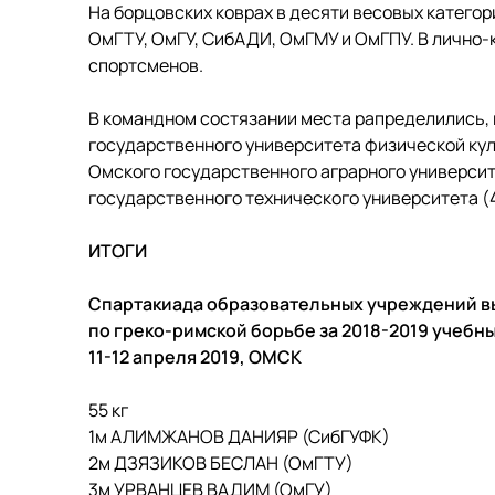
На борцовских коврах в десяти весовых катего
ОмГТУ, ОмГУ, СибАДИ, ОмГМУ и ОмГПУ. В лично
спортсменов.
В командном состязании места рапределились, 
государственного университета физической кул
Омского государственного аграрного университ
государственного технического университета (4
ИТОГИ
Спартакиада образовательных учреждений в
по греко-римской борьбе за 2018-2019
11-12 апреля 2019, ОМСК
55 кг
1м АЛИМЖАНОВ ДАНИЯР (СибГУФК)
2м ДЗЯЗИКОВ БЕСЛАН (ОмГТУ)
3м УРВАНЦЕВ ВАДИМ (ОмГУ)