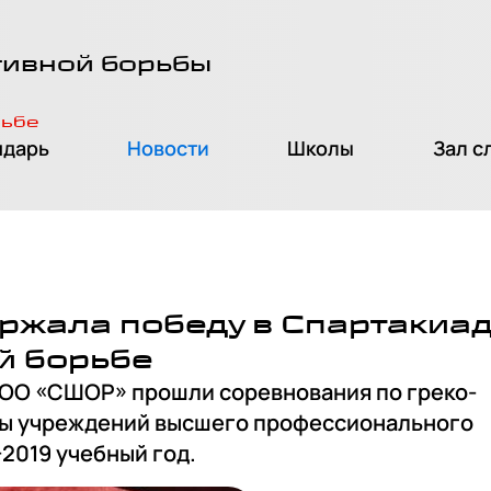
тивной борьбы
рьбе
ндарь
Новости
Школы
Зал с
ржала победу в Спартакиа
й борьбе
БУ ОО «СШОР» прошли соревнования по греко-
ды учреждений высшего профессионального
-2019 учебный год.