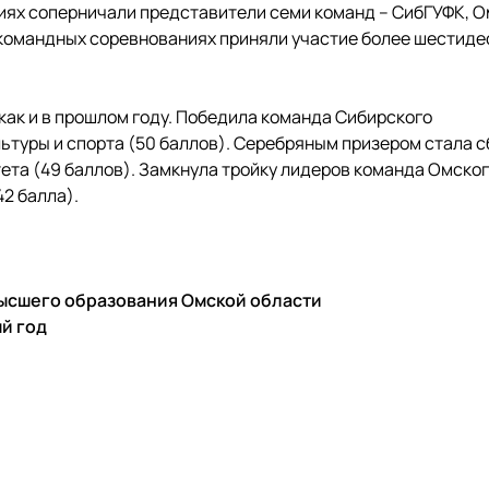
риях соперничали представители семи команд – СибГУФК, О
-командных соревнованиях приняли участие более шестиде
как и в прошлом году. Победила команда Сибирского
ьтуры и спорта (50 баллов). Серебряным призером стала 
ета (49 баллов). Замкнула тройку лидеров команда Омско
2 балла).
ысшего образования Омской области
 учебный год