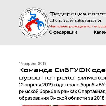
На главную
Федерация спор
страницу
Омской области
Человек рождается в бо
О федерации
Кале
14 апреля 2019
Команда СибГУФК оде
вузов по греко-римско
12 апреля 2019 года в зале борьбы 
римской борьбе в рамках Спартакиа
образования Омской области за 2018