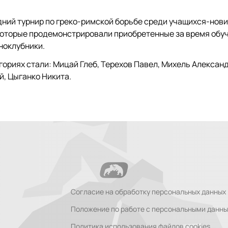
одний турнир по греко-римской борьбе среди учащихся-нов
 которые продемонстрировали приобретенные за время обу
ноклубники.
ориях стали: Мицай Глеб, Терехов Павел, Михель Александ
й, Цыганко Никита.
Согласие на обработку персональных данных
Положение по работе с персональными данн
Политика использования файлов cookies