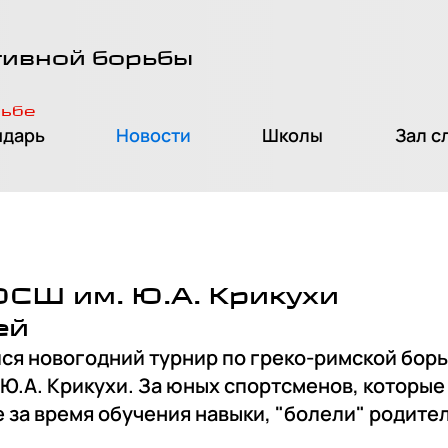
тивной борьбы
рьбе
ндарь
Новости
Школы
Зал с
СШ им. Ю.А. Крикухи
ей
лся новогодний турнир по греко-римской бор
Ю.А. Крикухи. За юных спортсменов, которые
за время обучения навыки, "болели" родител