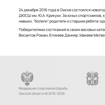
24 декабря 2016 года в Омске состоялся новог
ДЮСШ им. Ю.А. Крикухи. За юных спортсменов,
навыки, "болели" родители и старшие ребята-од
Победителями состязаний в своих весовых катег
Висаитов Роман, Бтикеев Данияр, Макеев Матве
Федерация спортивной борьбы
Омской области © 2016-2026