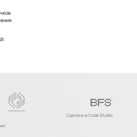
ичков
чения
р,
Сделано в
Code Studio
ыми