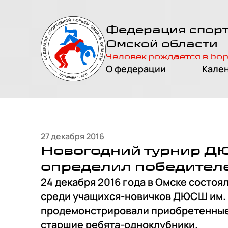
На главную
Федерация спор
страницу
Омской области
Человек рождается в бо
О федерации
Кале
27 декабря 2016
Новогодний турнир ДЮ
определил победител
24 декабря 2016 года в Омске состоя
среди учащихся-новичков ДЮСШ им. 
продемонстрировали приобретенные 
старшие ребята-одноклубники.