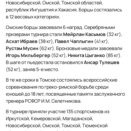
Новосибирской, Омской, Томской областей,
республик Ингушетия и Хакасия. Борцы состязались
в 12 весовых категориях.
Омские борцы завоевали 6 наград. Серебряными
призерами турнира стали
Мейрлан Касымов
(32 кг),
Асхат Ибраев
(38 кг),
Павел Чаплыгин
(41 кг),
Рустам Мусин
(62 кг). Бронзовые медали завоевали
Игорь Мильбергер
(52 кг),
Никита Цыганко
(85 кг).
В шаге от пьедестала остановился
Ансар Тулешев
(52 кг), заняв 5-е место.
В те же сроки в Томске состоялись всероссийские
соревнования по греко-римской борьбе среди
юношей до 18 лет, посвященные памяти заслуженного
тренера РСФСР И.М. Селетникова.
В турнире приняли участие 135 спортсменов из
Иркутской, Кемеровской, Магаданской,
Новосибирской, Омской, Томской, Тюменской