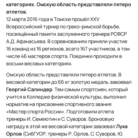
категориях. Омскую область представляли пятеро
атлетов.
12 марта 2016 года в Томске прошёл XXV
Всероссийский турнир по греко-римской борьбе,
посвящённый памяти заслуженного тренера РСФСР
А.Д. Афанасьева. В соревнованиях приняли участие
16 команд из 16 регионов, всего 167 участников, в том
числе 46 мастеров спорта. Поединки проходили в
восьми весовых категориях.
Омскую область представляли пятеро атлетов. В
весовой категории до 66 кг золотую медаль завоевал
Георгий Салиндер
. Тем самым спортсмен, который
учится в Колледже физической культуры, выполнил
норматив на присвоение спортивного звания
«Мастер спорта России». Подготовили атлета
тренеры И. Семеютин и С. Суворов. Бронзовую
награду в этой же весовой категории завоевал
Лука
Орлов
(СибГУОР, тренеры Р. Орлов, С. Суворов, Ю.