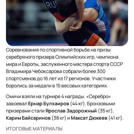
Соревнования по спортивной борьбе на призы
серебряного призера Олимпийских игр, чемпиона
мира и Европы, заслуженного мастера спорта СССР
Владимира Чебоксарова собрали более 300
спортсменов до 16 лет из 17 регионов. Участники
боролись за медали в 15 весовых категориях.
Омичи взяли на турнире 4 награды. «Серебро»
завоевал
Ернар Булхаиров
(44 кг). Бронзовыми
призерами стали
Ярослав Задорожный
(35 кг),
Карим Байсаринов
(38 кг) и
Максат Дюкеев
(41 кг).
ИТОГОВЫЕ МАТЕРИАЛЫ