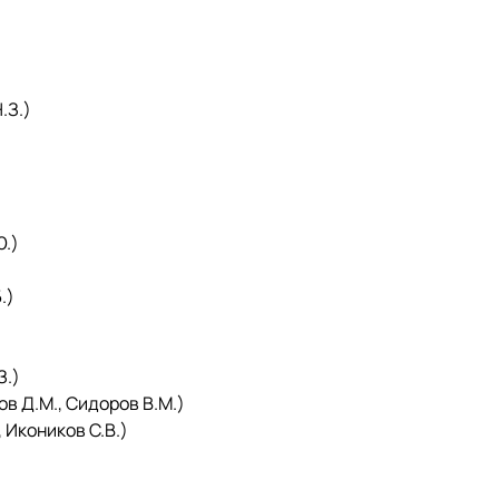
)
.З.)
.)
.)
З.)
 Д.М., Сидоров В.М.)
Икоников С.В.)
)