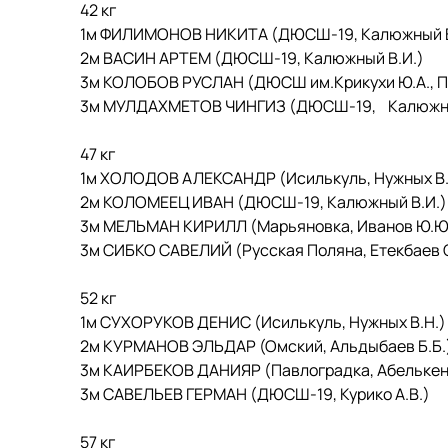
42 кг
1м ФИЛИМОНОВ НИКИТА (ДЮСШ-19, Калюжный В
2м ВАСИН АРТЕМ (ДЮСШ-19, Калюжный В.И.)
3м КОЛОБОВ РУСЛАН (ДЮСШ им.Крикухи Ю.А., П
3м МУЛДАХМЕТОВ ЧИНГИЗ (ДЮСШ-19, Калюжны
47 кг
1м ХОЛОДОВ АЛЕКСАНДР (Исилькуль, Нужных В.
2м КОЛОМЕЕЦ ИВАН (ДЮСШ-19, Калюжный В.И.)
3м МЕЛЬМАН КИРИЛЛ (Марьяновка, Иванов Ю.Ю
3м СИБКО САВЕЛИЙ (Русская Поляна, Етекбаев С
52 кг
1м СУХОРУКОВ ДЕНИС (Исилькуль, Нужных В.Н.)
2м КУРМАНОВ ЭЛЬДАР (Омский, Альдыбаев Б.Б.
3м КАИРБЕКОВ ДАНИЯР (Павлоградка, Абелькен
3м САВЕЛЬЕВ ГЕРМАН (ДЮСШ-19, Курико А.В.)
57 кг