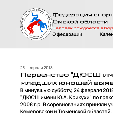
На главную
Федерация спор
страницу
Омской области
Человек рождается в бо
О федерации
Кале
25 февраля 2018
Первенство "ДЮСШ име
младших юношей выяв
В минувшую субботу, 24 февраля 201
"ДЮСШ имени Ю.А. Крикухи" по грек
2008 г.р. В соревнованиях приняли у
Кемеровской и Тюменской областей.