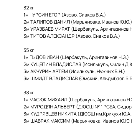
32 кг
1м ЧУРСИН ЕГОР (Азово, Сивков В.А.)
2м ТАЛИПОВ ДАНИЛ (Марьяновка, Иванов Ю.Ю.
3м УРАЗБАЕВ МИРАТ (Шербакуль, Арингазинов Н
3м ТИТОВ АЛЕКСАНДР (Азово, Сивков В.А.)
35 кг
1м ГЫДОВ ИВАН (Шербакуль, Арингазинов Н.З.)
2м КУЦЕПИН ВЛАДИСЛАВ (Исилькуль, Филин Д.Ю
3м АКЧУРИН АРТЕМ (Исилькуль, Нужных В.Н.)
3м ШМИДТ ВЛАДИСЛАВ (Омский, Альдыбаев Б.Б
38 кг
1м МАСЮК МИХАИЛ (Шербакуль, Арингазинов Н.
2м МУРОДЯН АЛЬБЕРТ (ДЮСШ № 1 РСЕА, Сидоров
3м КУДРЯВЦЕВ НИКИТА (ДЮСШ им.Крикухи Ю.А., 
3м ШАВРАК МАКСИМ (Марьяновка, Иванов Ю.Ю.