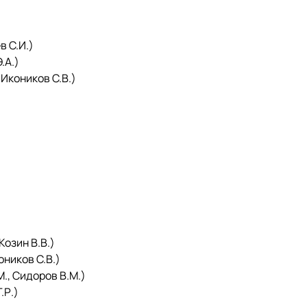
 С.И.)
.А.)
коников С.В.)
озин В.В.)
ников С.В.)
, Сидоров В.М.)
.Р.)