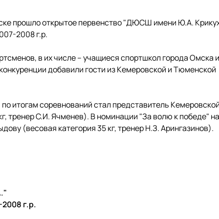
мске прошло открытое первенство "ДЮСШ имени Ю.А. Крикух
07-2008 г.р.
ртсменов, в их числе – учащиеся спортшкол города Омска 
 конкуренции добавили гости из Кемеровской и Тюменской
у" по итогам соревнований стал представитель Кемеровско
г, тренер С.И. Ячменев). В номинации "За волю к победе" н
ову (весовая категория 35 кг, тренер Н.З. Арингазинов).
хи Ю.А."
 2007-2008 г.р.