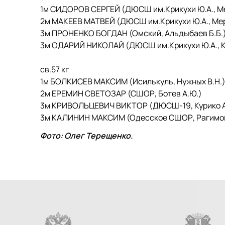
1м СИДОРОВ СЕРГЕЙ (ДЮСШ им.Крикухи Ю.А., Мер
2м МАКЕЕВ МАТВЕЙ (ДЮСШ им.Крикухи Ю.А., Мерку
3м ПРОНЕНКО БОГДАН (Омский, Альдыбаев Б.Б.
3м ОДАРИЙ НИКОЛАЙ (ДЮСШ им.Крикухи Ю.А., Ко
св.57 кг
1м БОЛКИСЕВ МАКСИМ (Исилькуль, Нужных В.Н.
2м ЕРЕМИН СВЕТОЗАР (СШОР, Ботев А.Ю.)
3м КРИВОЛЬЦЕВИЧ ВИКТОР (ДЮСШ-19, Курико А
3м КАЛИНИН МАКСИМ (Одесское СШОР, Рагимов
Фото: Олег Терещенко.