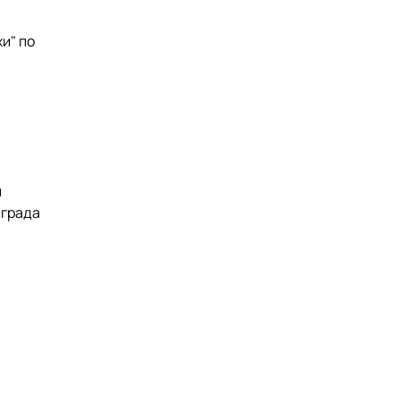
и" по
и
й
аграда