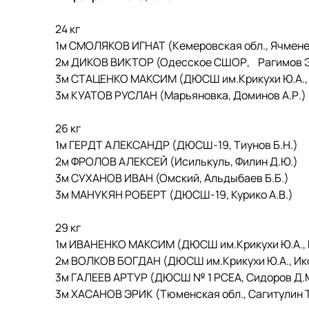
24 кг
1м СМОЛЯКОВ ИГНАТ (Кемеровская обл., Ячменев
2м ДИКОВ ВИКТОР (Одесское СШОР, Рагимов Э
3м СТАЦЕНКО МАКСИМ (ДЮСШ им.Крикухи Ю.А., И
3м КУАТОВ РУСЛАН (Марьяновка, Доминов А.Р.)
26 кг
1м ГЕРДТ АЛЕКСАНДР (ДЮСШ-19, Тиунов Б.Н.)
2м ФРОЛОВ АЛЕКСЕЙ (Исилькуль, Филин Д.Ю.)
3м СУХАНОВ ИВАН (Омский, Альдыбаев Б.Б.)
3м МАНУКЯН РОБЕРТ (ДЮСШ-19, Курико А.В.)
29 кг
1м ИВАНЕНКО МАКСИМ (ДЮСШ им.Крикухи Ю.А., К
2м ВОЛКОВ БОГДАН (ДЮСШ им.Крикухи Ю.А., Ико
3м ГАЛЕЕВ АРТУР (ДЮСШ № 1 РСЕА, Сидоров Д.М.
3м ХАСАНОВ ЭРИК (Тюменская обл., Сагитулин Т