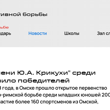
тивной борьбы
рьбе
ндарь
Новости
Школы
Зал с
ни Ю.А. Крикухи" среди
ило победителей
8 года, в Омске прошло открытое первенство
о-римской борьбе среди младших юношей 200
частие более 160 спортсменов из Омской,