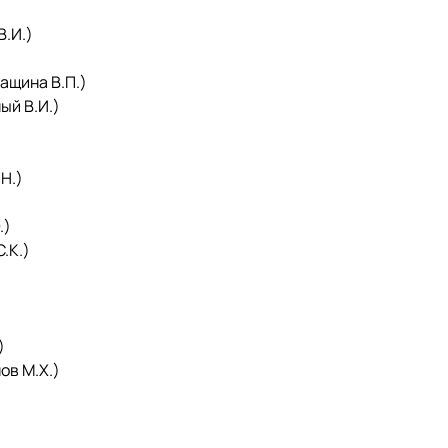
.И.)
ащина В.П.)
й В.И.)
Н.)
.)
.К.)
)
ов М.Х.)