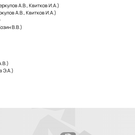
кулов А.В., Квитков И.А.)
лов А.В., Квитков И.А.)
)
зин В.В.)
)
.В.)
 Э.А.)