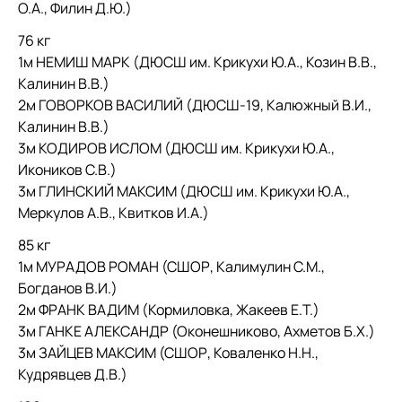
О.А., Филин Д.Ю.)
76 кг
1м НЕМИШ МАРК (ДЮСШ им. Крикухи Ю.А., Козин В.В.,
Калинин В.В.)
2м ГОВОРКОВ ВАСИЛИЙ (ДЮСШ-19, Калюжный В.И.,
Калинин В.В.)
3м КОДИРОВ ИСЛОМ (ДЮСШ им. Крикухи Ю.А.,
Икоников С.В.)
3м ГЛИНСКИЙ МАКСИМ (ДЮСШ им. Крикухи Ю.А.,
Меркулов А.В., Квитков И.А.)
85 кг
1м МУРАДОВ РОМАН (СШОР, Калимулин С.М.,
Богданов В.И.)
2м ФРАНК ВАДИМ (Кормиловка, Жакеев Е.Т.)
3м ГАНКЕ АЛЕКСАНДР (Оконешниково, Ахметов Б.Х.)
3м ЗАЙЦЕВ МАКСИМ (СШОР, Коваленко Н.Н.,
Кудрявцев Д.В.)