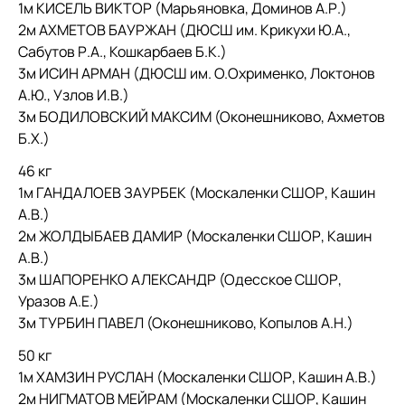
1м КИСЕЛЬ ВИКТОР (Марьяновка, Доминов А.Р.)
2м АХМЕТОВ БАУРЖАН (ДЮСШ им. Крикухи Ю.А.,
Сабутов Р.А., Кошкарбаев Б.К.)
3м ИСИН АРМАН (ДЮСШ им. О.Охрименко, Локтонов
А.Ю., Узлов И.В.)
3м БОДИЛОВСКИЙ МАКСИМ (Оконешниково, Ахметов
Б.Х.)
46 кг
1м ГАНДАЛОЕВ ЗАУРБЕК (Москаленки СШОР, Кашин
А.В.)
2м ЖОЛДЫБАЕВ ДАМИР (Москаленки СШОР, Кашин
А.В.)
3м ШАПОРЕНКО АЛЕКСАНДР (Одесское СШОР,
Уразов А.Е.)
3м ТУРБИН ПАВЕЛ (Оконешниково, Копылов А.Н.)
50 кг
1м ХАМЗИН РУСЛАН (Москаленки СШОР, Кашин А.В.)
2м НИГМАТОВ МЕЙРАМ (Москаленки СШОР, Кашин