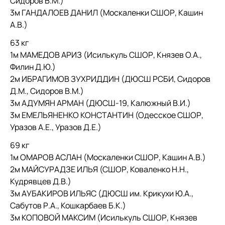
Сидоров В.М.)
3м ГАНДАЛОЕВ ДАНИЛ (Москаленки СШОР, Кашин
А.В.)
63 кг
1м МАМЕДОВ АРИЗ (Исилькуль СШОР, Князев О.А.,
Филин Д.Ю.)
2м ИБРАГИМОВ ЗУХРИДДИН (ДЮСШ РСБИ, Сидоров
Д.М., Сидоров В.М.)
3м АДУМЯН АРМАН (ДЮСШ-19, Калюжный В.И.)
3м ЕМЕЛЬЯНЕНКО КОНСТАНТИН (Одесское СШОР,
Уразов А.Е., Уразов Д.Е.)
69 кг
1м ОМАРОВ АСЛАН (Москаленки СШОР, Кашин А.В.)
2м МАЙСУРАДЗЕ ИЛЬЯ (СШОР, Коваленко Н.Н.,
Кудрявцев Д.В.)
3м АУБАКИРОВ ИЛЬЯС (ДЮСШ им. Крикухи Ю.А.,
Сабутов Р.А., Кошкарбаев Б.К.)
3м КОПОВОЙ МАКСИМ (Исилькуль СШОР, Князев