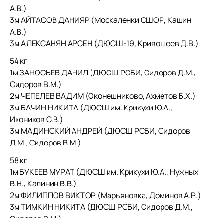
А.В.)
3м АЙТАСОВ ДАНИЯР (Москаленки СШОР, Кашин
А.В.)
3м АЛЕКСАНЯН АРСЕН (ДЮСШ-19, Кривошеев Д.В.)
54 кг
1м ЗАНОСЬЕВ ДАНИЛ (ДЮСШ РСБИ, Сидоров Д.М.,
Сидоров В.М.)
2м ЧЕПЕЛЕВ ВАДИМ (Оконешниково, Ахметов Б.Х.)
3м БАЧИН НИКИТА (ДЮСШ им. Крикухи Ю.А.,
Икоников С.В.)
3м МАДИНСКИЙ АНДРЕЙ (ДЮСШ РСБИ, Сидоров
Д.М., Сидоров В.М.)
58 кг
1м БУКЕЕВ МУРАТ (ДЮСШ им. Крикухи Ю.А., Нужных
В.Н., Калинин В.В.)
2м ФИЛИППОВ ВИКТОР (Марьяновка, Доминов А.Р.)
3м ТИМКИН НИКИТА (ДЮСШ РСБИ, Сидоров Д.М.,