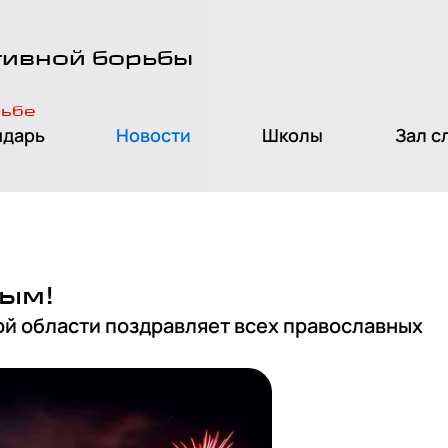
тивной борьбы
рьбе
ндарь
Новости
Школы
Зал с
ым!
й области поздравляет всех православных