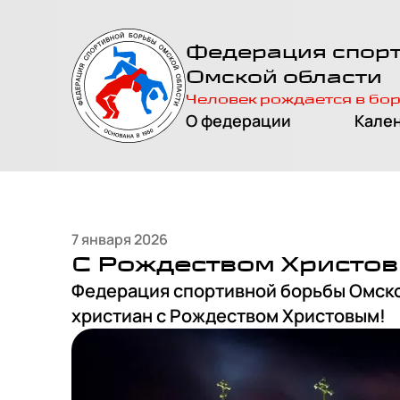
На главную
Федерация спор
страницу
Омской области
Человек рождается в бо
О федерации
Кале
7 января 2026
С Рождеством Христов
Федерация спортивной борьбы Омско
христиан с Рождеством Христовым!