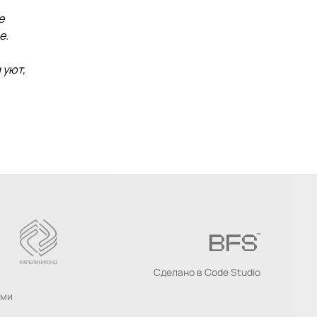
е
е.
 уют,
Сделано в
Code Studio
ыми