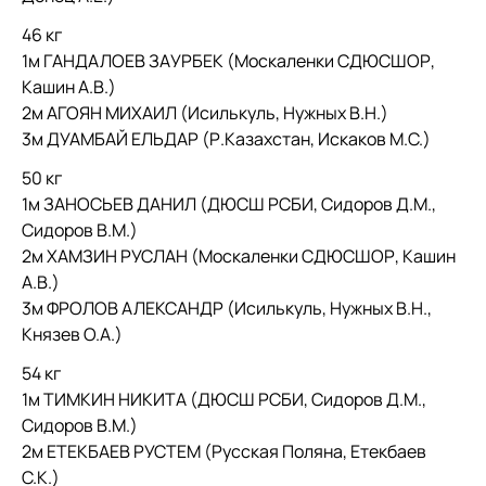
46 кг
1м ГАНДАЛОЕВ ЗАУРБЕК (Москаленки СДЮСШОР,
Кашин А.В.)
2м АГОЯН МИХАИЛ (Исилькуль, Нужных В.Н.)
3м ДУАМБАЙ ЕЛЬДАР (Р.Казахстан, Искаков М.С.)
50 кг
1м ЗАНОСЬЕВ ДАНИЛ (ДЮСШ РСБИ, Сидоров Д.М.,
Сидоров В.М.)
2м ХАМЗИН РУСЛАН (Москаленки СДЮСШОР, Кашин
А.В.)
3м ФРОЛОВ АЛЕКСАНДР (Исилькуль, Нужных В.Н.,
Князев О.А.)
54 кг
1м ТИМКИН НИКИТА (ДЮСШ РСБИ, Сидоров Д.М.,
Сидоров В.М.)
2м ЕТЕКБАЕВ РУСТЕМ (Русская Поляна, Етекбаев
С.К.)