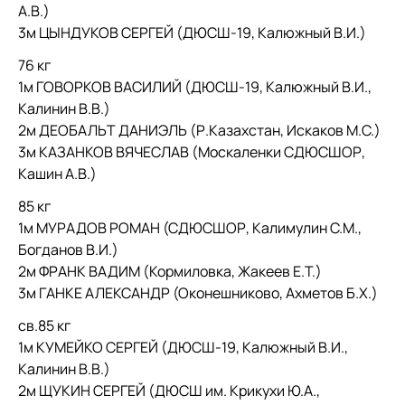
А.В.)
3м ЦЫНДУКОВ СЕРГЕЙ (ДЮСШ-19, Калюжный В.И.)
76 кг
1м ГОВОРКОВ ВАСИЛИЙ (ДЮСШ-19, Калюжный В.И.,
Калинин В.В.)
2м ДЕОБАЛЬТ ДАНИЭЛЬ (Р.Казахстан, Искаков М.С.)
3м КАЗАНКОВ ВЯЧЕСЛАВ (Москаленки СДЮСШОР,
Кашин А.В.)
85 кг
1м МУРАДОВ РОМАН (СДЮСШОР, Калимулин С.М.,
Богданов В.И.)
2м ФРАНК ВАДИМ (Кормиловка, Жакеев Е.Т.)
3м ГАНКЕ АЛЕКСАНДР (Оконешниково, Ахметов Б.Х.)
св.85 кг
1м КУМЕЙКО СЕРГЕЙ (ДЮСШ-19, Калюжный В.И.,
Калинин В.В.)
2м ЩУКИН СЕРГЕЙ (ДЮСШ им. Крикухи Ю.А.,