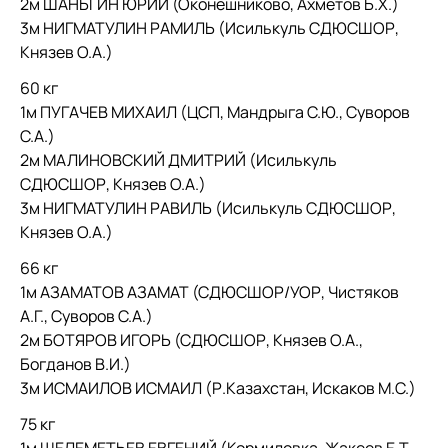
2м ШАНЬГИН ЮРИЙ (Оконешниково, Ахметов Б.Х.)
3м НИГМАТУЛИН РАМИЛЬ (Исилькуль СДЮСШОР,
Князев О.А.)
60 кг
1м ПУГАЧЕВ МИХАИЛ (ЦСП, Мандрыга С.Ю., Суворов
С.А.)
2м МАЛИНОВСКИЙ ДМИТРИЙ (Исилькуль
СДЮСШОР, Князев О.А.)
3м НИГМАТУЛИН РАВИЛЬ (Исилькуль СДЮСШОР,
Князев О.А.)
66 кг
1м АЗАМАТОВ АЗАМАТ (СДЮСШОР/УОР, Чистяков
А.Г., Суворов С.А.)
2м БОТЯРОВ ИГОРЬ (СДЮСШОР, Князев О.А.,
Богданов В.И.)
3м ИСМАИЛОВ ИСМАИЛ (Р.Казахстан, Искаков М.С.)
75 кг