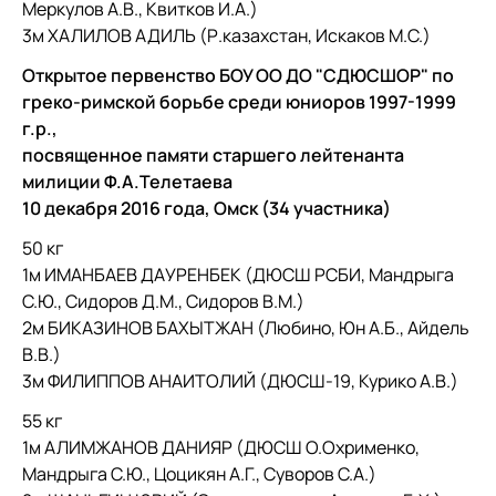
Меркулов А.В., Квитков И.А.)
3м ХАЛИЛОВ АДИЛЬ (Р.казахстан, Искаков М.С.)
Открытое первенство БОУ ОО ДО "СДЮСШОР" по
греко-римской борьбе среди юниоров 1997-1999
г.р.,
посвященное памяти старшего лейтенанта
милиции Ф.А.Телетаева
10 декабря 2016 года, Омск (34 участника)
50 кг
1м ИМАНБАЕВ ДАУРЕНБЕК (ДЮСШ РСБИ, Мандрыга
С.Ю., Сидоров Д.М., Сидоров В.М.)
2м БИКАЗИНОВ БАХЫТЖАН (Любино, Юн А.Б., Айдель
В.В.)
3м ФИЛИППОВ АНАИТОЛИЙ (ДЮСШ-19, Курико А.В.)
55 кг
1м АЛИМЖАНОВ ДАНИЯР (ДЮСШ О.Охрименко,
Мандрыга С.Ю., Цоцикян А.Г., Суворов С.А.)