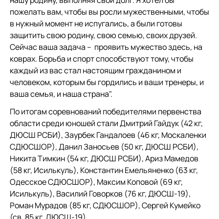
нашу родину, выполняя свой долг. Я хотел бы
пожелать вам, чтобы вы росли мужественными, чтобы
в нужный момент не испугались, а были готовы
защитить свою родину, свою семью, своих друзей.
Сейчас ваша задача – проявить мужество здесь, на
коврах. Борьба и спорт способствуют тому, чтобы
каждый из вас стал настоящим гражданином и
человеком, которым бы гордились и ваши тренеры, и
ваша семья, и наша страна".
По итогам соревнований победителями первенства
области среди юношей стали Дмитрий Гайдук (42 кг,
ДЮСШ РСБИ), Заурбек Гандалоев (46 кг, Москаленки
СДЮСШОР), Данил Заносьев (50 кг, ДЮСШ РСБИ),
Никита Тимкин (54 кг, ДЮСШ РСБИ), Ариз Мамедов
(58 кг, Исилькуль), Константин Емельяненко (63 кг,
Одесское СДЮСШОР), Максим Коповой (69 кг,
Исилькуль), Василий Говорков (76 кг, ДЮСШ-19),
Роман Мурадов (85 кг, СДЮСШОР), Сергей Кумейко
(св. 85 кг, ДЮСШ-19).