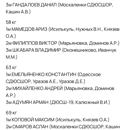
3м ГАНДАЛОЕВ ДАНИЛ (Москаленки СДЮСШОР,
Кашин А.В.)
58 кг
1м МАМЕДОВ АРИЗ (Исилькуль, Нужных В.Н., Князев
О.А.)
2м ФИЛИППОВ ВИКТОР (Марьяновка, Доминов А.Р.)
3м ШКАБАРА ВЛАДИМИР (Оконешниково, Иванчук
М.М.)
63 кг
1м ЕМЕЛЬЯНЕНКО КОНСТАНТИН (Одесское
СДЮСШОР, Уразов А.Е., Уразов Д.Е.)
2м МИХАЙЛЕНКО АНДРЕЙ (Марьяновка, Доминов
А.Р.)
3м АДУМЯН АРМАН (ДЮСШ-19, Калюжный В.И.)
69 кг
1м КОПОВОЙ МАКСИМ (Исилькуль, Князев О.А.)
2м ОМАРОВ АСЛАН (Москаленки СДЮСШОР, Кашин