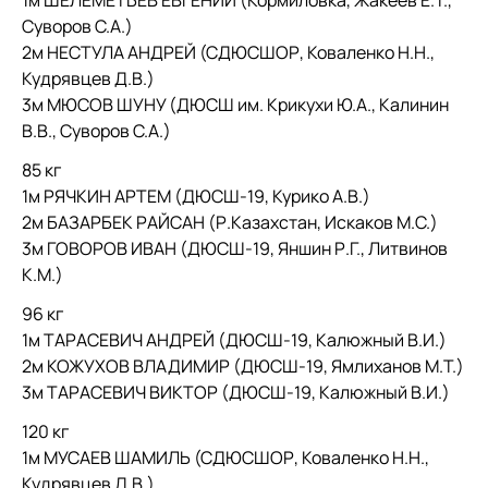
1м ШЕЛЕМЕТЬЕВ ЕВГЕНИЙ (Кормиловка, Жакеев Е.Т.,
Суворов С.А.)
2м НЕСТУЛА АНДРЕЙ (СДЮСШОР, Коваленко Н.Н.,
Кудрявцев Д.В.)
3м МЮСОВ ШУНУ (ДЮСШ им. Крикухи Ю.А., Калинин
В.В., Суворов С.А.)
85 кг
1м РЯЧКИН АРТЕМ (ДЮСШ-19, Курико А.В.)
2м БАЗАРБЕК РАЙСАН (Р.Казахстан, Искаков М.С.)
3м ГОВОРОВ ИВАН (ДЮСШ-19, Яншин Р.Г., Литвинов
К.М.)
96 кг
1м ТАРАСЕВИЧ АНДРЕЙ (ДЮСШ-19, Калюжный В.И.)
2м КОЖУХОВ ВЛАДИМИР (ДЮСШ-19, Ямлиханов М.Т.)
3м ТАРАСЕВИЧ ВИКТОР (ДЮСШ-19, Калюжный В.И.)
120 кг
1м МУСАЕВ ШАМИЛЬ (СДЮСШОР, Коваленко Н.Н.,
Кудрявцев Д.В.)