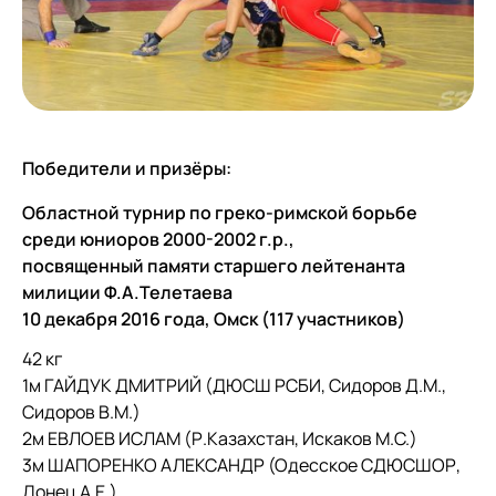
Победители и призёры:
Областной турнир по греко-римской борьбе
среди юниоров 2000-2002 г.р.,
посвященный памяти старшего лейтенанта
милиции Ф.А.Телетаева
10 декабря 2016 года, Омск (117 участников)
42 кг
1м ГАЙДУК ДМИТРИЙ (ДЮСШ РСБИ, Сидоров Д.М.,
Сидоров В.М.)
2м ЕВЛОЕВ ИСЛАМ (Р.Казахстан, Искаков М.С.)
3м ШАПОРЕНКО АЛЕКСАНДР (Одесское СДЮСШОР,
Донец А.Е.)