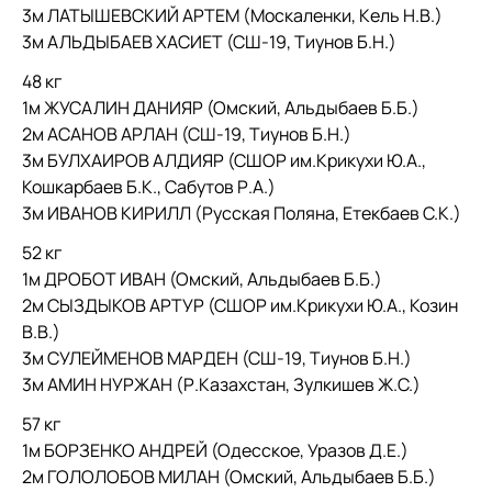
3м ЛАТЫШЕВСКИЙ АРТЕМ (Москаленки, Кель Н.В.)
3м АЛЬДЫБАЕВ ХАСИЕТ (СШ-19, Тиунов Б.Н.)
48 кг
1м ЖУСАЛИН ДАНИЯР (Омский, Альдыбаев Б.Б.)
2м АСАНОВ АРЛАН (СШ-19, Тиунов Б.Н.)
3м БУЛХАИРОВ АЛДИЯР (СШОР им.Крикухи Ю.А.,
Кошкарбаев Б.К., Сабутов Р.А.)
3м ИВАНОВ КИРИЛЛ (Русская Поляна, Етекбаев С.К.)
52 кг
1м ДРОБОТ ИВАН (Омский, Альдыбаев Б.Б.)
2м СЫЗДЫКОВ АРТУР (СШОР им.Крикухи Ю.А., Козин
В.В.)
3м СУЛЕЙМЕНОВ МАРДЕН (СШ-19, Тиунов Б.Н.)
3м АМИН НУРЖАН (Р.Казахстан, Зулкишев Ж.С.)
57 кг
1м БОРЗЕНКО АНДРЕЙ (Одесское, Уразов Д.Е.)
2м ГОЛОЛОБОВ МИЛАН (Омский, Альдыбаев Б.Б.)