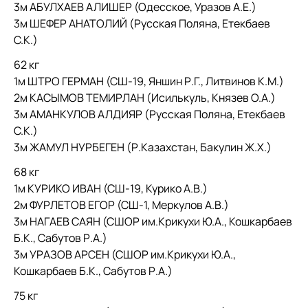
3м АБУЛХАЕВ АЛИШЕР (Одесское, Уразов А.Е.)
3м ШЕФЕР АНАТОЛИЙ (Русская Поляна, Етекбаев
С.К.)
62 кг
1м ШТРО ГЕРМАН (СШ-19, Яншин Р.Г., Литвинов К.М.)
2м КАСЫМОВ ТЕМИРЛАН (Исилькуль, Князев О.А.)
3м АМАНКУЛОВ АЛДИЯР (Русская Поляна, Етекбаев
С.К.)
3м ЖАМУЛ НУРБЕГЕН (Р.Казахстан, Бакулин Ж.Х.)
68 кг
1м КУРИКО ИВАН (СШ-19, Курико А.В.)
2м ФУРЛЕТОВ ЕГОР (СШ-1, Меркулов А.В.)
3м НАГАЕВ САЯН (СШОР им.Крикухи Ю.А., Кошкарбаев
Б.К., Сабутов Р.А.)
3м УРАЗОВ АРСЕН (СШОР им.Крикухи Ю.А.,
Кошкарбаев Б.К., Сабутов Р.А.)
75 кг