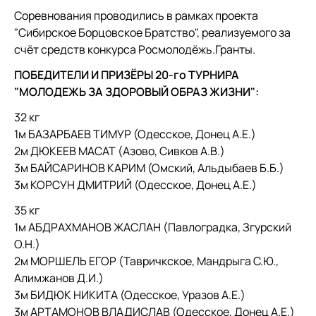
Соревнования проводились в рамках проекта
"Сибирское Борцовское Братство", реализуемого за
счёт средств конкурса Росмолодёжь.Гранты.
ПОБЕДИТЕЛИ И ПРИЗЁРЫ 20-го ТУРНИРА
"МОЛОДЕЖЬ ЗА ЗДОРОВЫЙ ОБРАЗ ЖИЗНИ":
32 кг
1м БАЗАРБАЕВ ТИМУР (Одесское, Донец А.Е.)
2м ДЮКЕЕВ МАСАТ (Азово, Сивков А.В.)
3м БАЙСАРИНОВ КАРИМ (Омский, Альдыбаев Б.Б.)
3м КОРСУН ДМИТРИЙ (Одесское, Донец А.Е.)
35 кг
1м АБДРАХМАНОВ ЖАСЛАН (Павлоградка, Згурский
О.Н.)
2м МОРШЕЛЬ ЕГОР (Тавричкское, Мандрыга С.Ю.,
Алимжанов Д.И.)
3м БИДЮК НИКИТА (Одесское, Уразов А.Е.)
3м АРТАМОНОВ ВЛАДИСЛАВ (Одесское, Донец А.Е.)