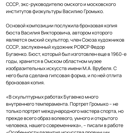
СССР, экс-руководителю омского и московского
институтов физкультуры Василию Громыко.
Основой композиции послужила бронзовая копия
бюста Василия Викторовича, автором которого
является омский скульптор, член Союза художников
СССР, заслуженный художник РСФСР Федор
Бугаенко. Бюст, который был изготовлен еще в 1960-е
годы, хранится в Омском областном музее
изобразительных искусств имени М.А. Врубеля. С
него была сделана гипсовая форма, и по ней отлита
бронзовая копия.
«В скульптурных работах Бугаенко много
внутреннего темперамента. Портрет Громыко – не
только портрет международного мастера спорта, но
прежде всего образ волевого, умного и открытого
человека, нашего современника», – писали в работе
«Особенности развития искусства провинции.