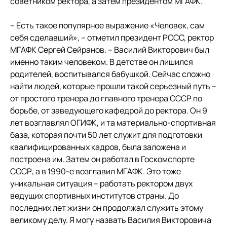
советником ректора, а затем президентом МГАФК.
– Есть такое популярное выражение «Человек, сам
себя сделавший», – отметил президент РССС, ректор
МГАФК Сергей Сейранов. – Василий Викторович был
именно таким человеком. В детстве он лишился
родителей, воспитывался бабушкой. Сейчас сложно
найти людей, которые прошли такой серьезный путь –
от простого тренера до главного тренера СССР по
борьбе, от заведующего кафедрой до ректора. Он 9
лет возглавлял ОГИФК, и та материально-спортивная
база, которая почти 50 лет служит для подготовки
квалифицированных кадров, была заложена и
построена им. Затем он работал в Госкомспорте
СССР, а в 1990-е возглавил МГАФК. Это тоже
уникальная ситуация – работать ректором двух
ведущих спортивных институтов страны. До
последних лет жизни он продолжал служить этому
великому делу. Я могу назвать Василия Викторовича