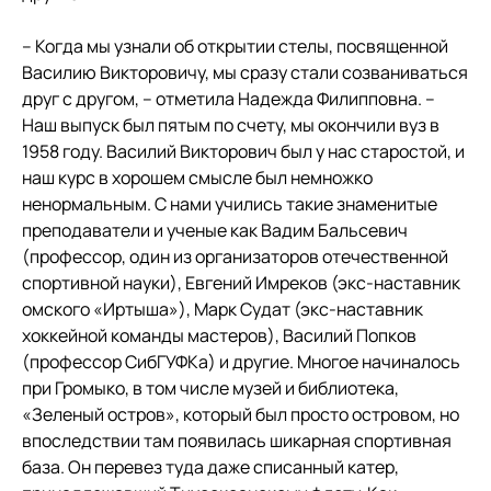
– Когда мы узнали об открытии стелы, посвященной
Василию Викторовичу, мы сразу стали созваниваться
друг с другом, – отметила Надежда Филипповна. –
Наш выпуск был пятым по счету, мы окончили вуз в
1958 году. Василий Викторович был у нас старостой, и
наш курс в хорошем смысле был немножко
ненормальным. С нами учились такие знаменитые
преподаватели и ученые как Вадим Бальсевич
(профессор, один из организаторов отечественной
спортивной науки), Евгений Имреков (экс-наставник
омского «Иртыша»), Марк Судат (экс-наставник
хоккейной команды мастеров), Василий Попков
(профессор СибГУФКа) и другие. Многое начиналось
при Громыко, в том числе музей и библиотека,
«Зеленый остров», который был просто островом, но
впоследствии там появилась шикарная спортивная
база. Он перевез туда даже списанный катер,