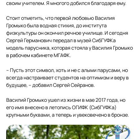
своим учителем. Я многого добился благодаря ему.
Стоит отметить, что первой любовью Василия
Громыко была водная стихия, до института
физкультуры он окончил речное училище. И сегодня
Сергей Германович передал в музей СибГУФКа
модель парусника, которая стояла у Василия Громыко
в рабочем кабинете МГАФК.
– Пусть этот символ, хоть и не с алыми парусами, но
всегда настраивает студентов на оптимизм и веру в
будущее, – добавил Сергей Сейранов.
Василий Громыко ушел из жизни в мае 2017 года, но
его имя внесено в летопись ОГИФК (СибГУФКа)
крупными буквами, а теперь и увековечено в бронзе.