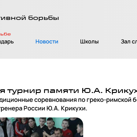
тивной борьбы
рьбе
ндарь
Новости
Школы
Зал с
я турнир памяти Ю.А. Крику
адиционные соревнования по греко-римской б
ренера России Ю.А. Крикухи.