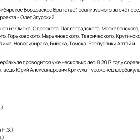
"Сибирское Борцовское Братство", реализуемого за счёт ср
роекта - Олег Згурский.
нов из Омска, Одесского, Павлоградского, Москаленского,
о, Горьковского, Марьяновского, Таврического, Крутинско
тима, Новосибирска, Бийска, Томска, Республики Алтай и
рбакуле проводится уже несколько лет. В 2017 году сорев
, ведь Юрий Александрович Крикуха - уроженец шербакул
.)
 Н.З.)
.)