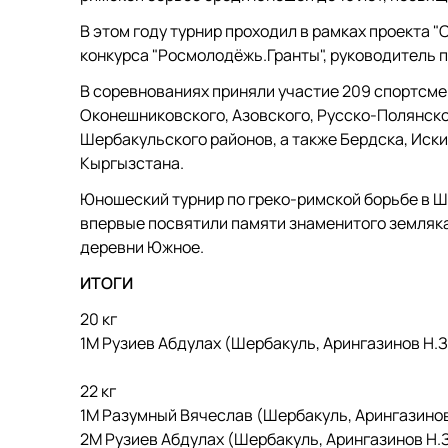
В этом году турнир проходил в рамках проекта 
конкурса "Росмолодёжь.Гранты", руководитель п
В соревнованиях приняли участие 209 спортсме
Оконешниковского, Азовского, Русско-Полянског
Шербакульского районов, а также Бердска, Иски
Кыргызстана.
Юношеский турнир по греко-римской борьбе в Ше
впервые посвятили памяти знаменитого земляка
деревни Южное.
ИТОГИ
20 кг
1М Рузиев Абдулах (Шербакуль, Арингазинов Н.З
22 кг
1М Разумный Вячеслав (Шербакуль, Арингазинов
2М Рузиев Абдулах (Шербакуль, Арингазинов Н.З