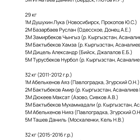
29 кг
1М Душухин Лука (Новосибирск, Прокопов Ю.С.)
2М Базарбаев Руслан (Одесское, Донец А.Е.)
3М Замирбеков Чынгыз (р. Кыргызстан, Асаналие
3М Бактыбеков Хамза (р. Кыргызстан, Асаналиев
5М Дицель Александр (Бийск, Джалалов Е.Б.)
5М Турусбеков Нурбол (р. Кыргызстан, Асаналие
32 кг (2011-2012 г.р.)
1М Абелькенов Аяз (Павлоградка, Згурский О.Н.)
2М Бактыбеков Амир (р. Кыргызстан, Асаналиев 
3М Дюкеев Максат (Азово, Сивков А.В.)
3М Бактыбеков Мухаммадали (р. Кыргызстан, Ас
5М Абелькенов Нияз (Павлоградка, Згурский О.Н
5М Ташев Даниль (Москаленки, Кель Н.В.)
32 кг (2015-2016 г.р.)