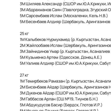
3М Шиляев Александр (СШОР им.Ю.А.Крикухи, Ик
3М Абдрахманов Саян (Павлоградка, Згурский О
5М Сарсембаев Ислам (Москаленки, Кель Н.В.)
5М Бесенбаев Алдияр (Шербакуль, Арингазинов 
25 кг
1М Калыбеков Нурмухамед (р. Кыргызстан, Асана
2М Жайлообаев Ислам (Шербакуль, Арингазинов
3М Зайнидинов Умар (р. Кыргызстан, Асаналиев 
5М Кузьменко Артем (Одесское, Донец А.Е.)
5М Уалиев Алдияр (СШОР им.Ю.А.Крикухи, Сабуто
27 кг
1М Темирбеков Рамазан (р. Кыргызстан, Асанали
2М Бисенбаев Айдар (Шербакуль, Арингазинов Н
3М Дукенов Айдар (СШОР им.Ю.А.Крикухи, Сабуто
3М Габбасов Арлан (СШ №19, Тиунов Б.Н.)
5М Абдукудусов Басир (Бердск, Глотов И.Р.)
5М Игнатьев Даниил (Бердск, Глотов И.Р.)