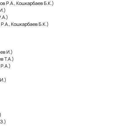
в Р.А., Кошкарбаев Б.К.)
И.)
.А.)
.А., Кошкарбаев Б.К.)
ев И.)
 Т.А.)
Р.А.)
И.)
)
З.)