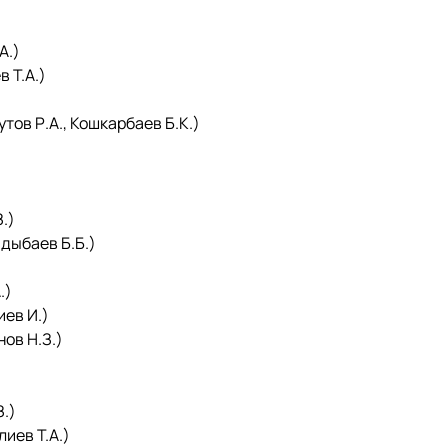
А.)
 Т.А.)
ов Р.А., Кошкарбаев Б.К.)
.)
дыбаев Б.Б.)
.)
ев И.)
ов Н.З.)
.)
иев Т.А.)