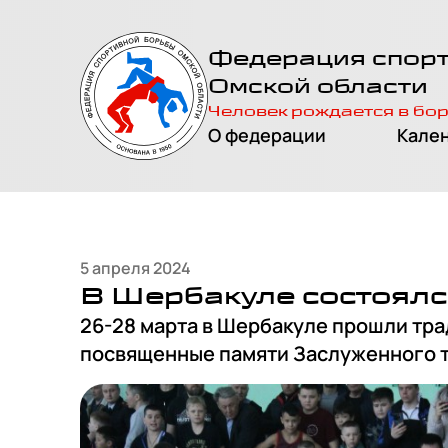
На главную
Федерация спор
страницу
Омской области
Человек рождается в бо
О федерации
Кале
5 апреля 2024
В Шербакуле состоялс
26-28 марта в Шербакуле прошли тр
посвященные памяти Заслуженного т