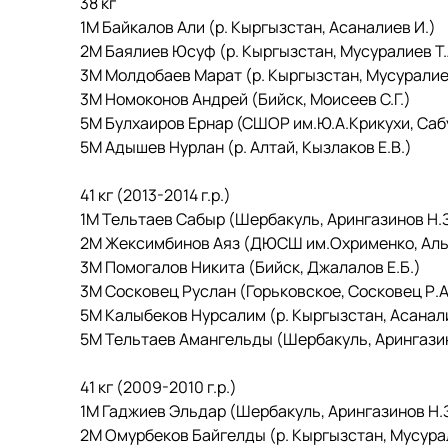
38 кг
1М Байкалов Али (р. Кыргызстан, Асаналиев И.)
2М Баялиев Юсуф (р. Кыргызстан, Мусуралиев Т.
3М Молдобаев Марат (р. Кыргызстан, Мусуралиев
3М Номоконов Андрей (Бийск, Моисеев С.Г.)
5М Булхаиров Ернар (СШОР им.Ю.А.Крикухи, Сабут
5М Адышев Нурлан (р. Алтай, Кызлаков Е.В.)
41 кг (2013-2014 г.р.)
1М Тельтаев Сабыр (Шербакуль, Арингазинов Н.З
2М Жексимбинов Аяз (ДЮСШ им.Охрименко, Аль
3М Помогалов Никита (Бийск, Джалалов Е.Б.)
3М Сосковец Руслан (Горьковское, Сосковец Р.А
5М Калыбеков Нурсалим (р. Кыргызстан, Асанали
5М Тельтаев Амангельды (Шербакуль, Арингазин
41 кг (2009-2010 г.р.)
1М Гаджиев Эльдар (Шербакуль, Арингазинов Н.З
2М Омурбеков Байгелды (р. Кыргызстан, Мусурал