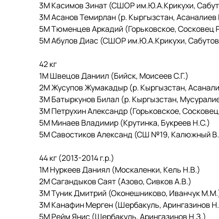
3М Касимов Зинат (СШОР им.Ю.А.Крикухи, Сабуто
3М Асанов Темирлан (р. Кыргызстан, Асаналиев 
5М Тюменцев Аркадий (Горьковское, Сосковец Р
5М Абулов Диас (СШОР им.Ю.А.Крикухи, Сабутов Р
42 кг
1М Швецов Даниил (Бийск, Моисеев С.Г.)
2М Жусупов Жумакадыр (р. Кыргызстан, Асанали
3М Батыркунов Билал (р. Кыргызстан, Мусуралиев
3М Петрухин Александр (Горьковское, Сосковец 
5М Минаев Владимир (Крутинка, Букреев Н.С.)
5М Савостиков Александ (СШ №19, Калюжный В.
44 кг (2013-2014 г.р.)
1М Нуркеев Даниял (Москаленки, Кель Н.В.)
2М Сагандыков Саят (Азово, Сивков А.В.)
3М Туник Дмитрий (Оконешниково, Иванчук М.М.
3М Канафин Мерген (Шербакуль, Арингазинов Н.
5М Рейм Янис (Шербакуль, Арингазинов Н.З.)