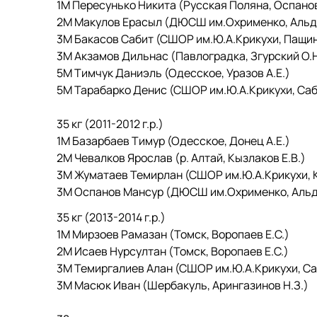
1М Пересунько Никита (Русская Поляна, Оспанов
2М Макулов Ерасыл (ДЮСШ им.Охрименко, Альды
3М Бакасов Сабит (СШОР им.Ю.А.Крикухи, Пащин
3М Акзамов Дильнас (Павлоградка, Згурский О.Н
5М Тимчук Даниэль (Одесское, Уразов А.Е.)
5М Тарабарко Денис (СШОР им.Ю.А.Крикухи, Сабу
35 кг (2011-2012 г.р.)
1М Базарбаев Тимур (Одесское, Донец А.Е.)
2М Чевалков Ярослав (р. Алтай, Кызлаков Е.В.)
3М Жуматаев Темирлан (СШОР им.Ю.А.Крикухи, К
3М Оспанов Мансур (ДЮСШ им.Охрименко, Альд
35 кг (2013-2014 г.р.)
1М Мирзоев Рамазан (Томск, Воропаев Е.С.)
2М Исаев Нурсултан (Томск, Воропаев Е.С.)
3М Темиргалиев Алан (СШОР им.Ю.А.Крикухи, Саб
3М Масюк Иван (Шербакуль, Арингазинов Н.З.)