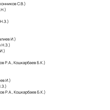
онников С.В.)
.Н.)
Н.З.)
лиев И.)
 Н.З.)
И.)
в Р.А., Кошкарбаев Б.К.)
ев И.)
.З.)
в Р.А., Кошкарбаев Б.К.)