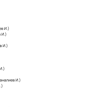
в И.)
 И.)
в И.)
И.)
аналиев И.)
.)