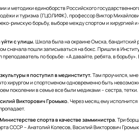
рии и методики единоборств
Российского государственног
лодёжи и туризма
(ГЦОЛИФК)
, профессор Виктор Михайлов
реко-римскую борьбу, выборе между спортом и хирургией и 
 уйти с улицы.
Школа была на окраине Омска, бандитский 
сом сначала пошли записываться на бокс. Пришли в Инстит
 преподаватель по борьбе: «А давайте, ребята, в борьбу». 
зкультуры я поступил в мединститут.
Там проучился, мне
у что хирургом и спортсменом одновременно быть невозможн
в моем поколении в семье все были медиками – сестра, тетки.
асилий Викторович Громыко.
Через месяц ему исполнится 
пропадает.
 Министерстве спорта в качестве замминистра.
Три борц
рта СССР – Анатолий Колесов, Василий Викторович Громык