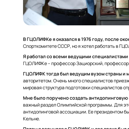
В ГЦОЛИФКе я оказался в 1976 году, после ок
Спорткомитете СССР, но я хотел работать в ГЦОЛ
Я работал со всеми ведущими специалистами
ГЦОЛИФКе – профессор Зациорский, профессор 
ГЦОЛИФК тогда был ведущим вузом страны и 
авторитетом. Очень много специалистов приезж
мировая структура подготовки специалистов от
Мне было поручено создать антидопинговую 
важный раздел Олимпийской программы. Для эт
антидопинговой ассоциации. Ее президентом был 
Кельне.