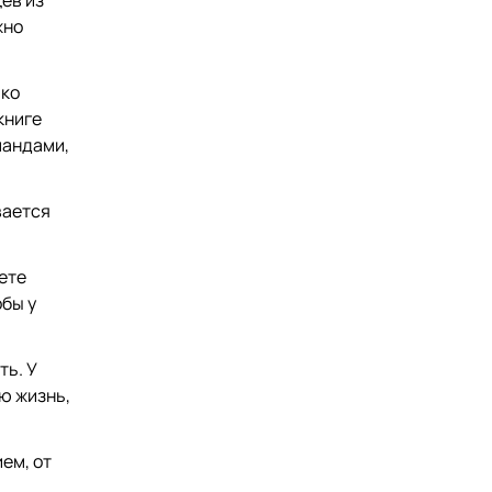
ев из
жно
ько
книге
мандами,
вается
ете
обы у
ть. У
ю жизнь,
ем, от