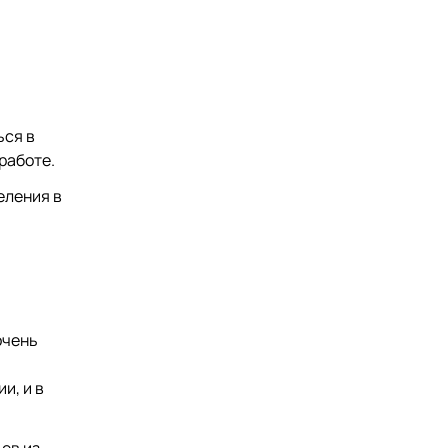
ься в
работе.
еления в
очень
и, и в