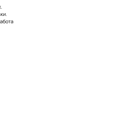
.
ки.
работа