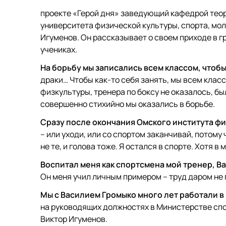
проекте «Герой дня» заведующий кафедрой тео
университета физической культуры, спорта, мо
Игуменов. Он рассказывает о своем приходе в г
учениках.
На борьбу мы записались всем классом, чтобы
драки… Чтобы как-то себя занять, мы всем клас
физкультуры, тренера по боксу не оказалось, был
совершенно стихийно мы оказались в борьбе.
Сразу после окончания Омского института фи
– или уходи, или со спортом заканчивай, потом
не те, и голова тоже. Я остался в спорте. Хотя 
Воспитал меня как спортсмена мой тренер, В
Он меня учил личным примером – труд даром не 
Мы с Василием Громыко много лет работали в
на руководящих должностях в Министерстве спо
Виктор Игуменов.