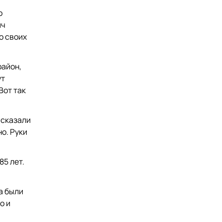
о
ич
о своих
район,
ут
Вот так
 сказали
о. Руки
85 лет.
а были
о и