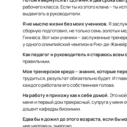
Потом я вернулся в ГЦОЛИФК и два срока был 
рабочего класса. Если ты из этого клана – ты ис
выдвигать в руководители.
Я не мыслю жизни без моих учеников.
Я заслуж
сборную подготовил, не только семь золотых ме
Гиннеса. Вот мои ученики – заслуженные трене
у одного олимпийский чемпион в Рио-де-Жанейро
Как педагог и руководитель я стараюсь всем
правильным.
Мое тренерское кредо – знания, которые пере
трудиться, результат обязательно будет. И гла
каждого работала его собственная голова.
На работу я прихожу как к себе домой.
Это мой 
меня и первый дом прекрасный, супруга у меня 
доцент кафедры биохимии.
Едва бы я дожил до этого возраста, если бы 
нее черпаешь энергию.