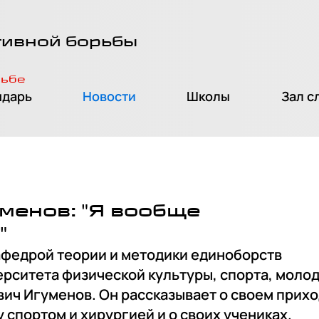
тивной борьбы
рьбе
ндарь
Новости
Школы
Зал с
менов: "Я вообще
"
афедрой теории и методики единоборств
рситета физической культуры, спорта, моло
ич Игуменов. Он рассказывает о своем прихо
спортом и хирургией и о своих учениках.