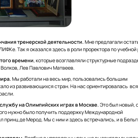
ончания тренерской деятельности.
Мне предлагали остат
ИФКе. Так я оказался здесь в роли проректора по учебной 
 того времени
, которые возглавляли структурные подразд
Волков, Лев Павлович Матвеев.
мира.
Мы работали на весь мир, пользовались большим
ало из развивающихся стран. На нас ориентировалась вся
расли.
службу на Олимпийских играх в Москве.
Это был новый, 
ого нужно было получить поддержку Международной
принц де Мерод. Мы с ним и здесь встречались, и в Бельги