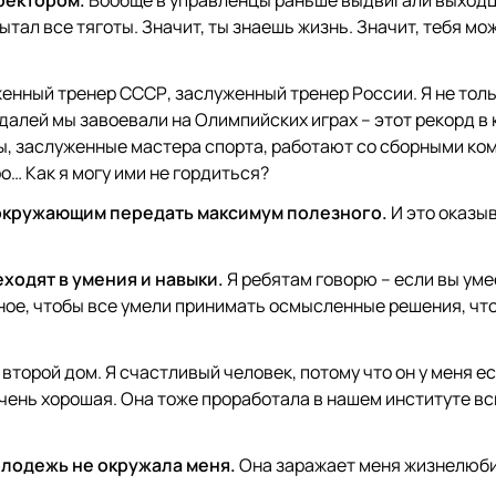
ректором.
Вообще в управленцы раньше выдвигали выходц
пытал все тяготы. Значит, ты знаешь жизнь. Значит, тебя мо
енный тренер СССР, заслуженный тренер России. Я не тол
далей мы завоевали на Олимпийских играх – этот рекорд в 
ры, заслуженные мастера спорта, работают со сборными ко
… Как я могу ими не гордиться?
 окружающим передать максимум полезного.
И это оказы
ходят в умения и навыки.
Я ребятам говорю – если вы уме
вное, чтобы все умели принимать осмысленные решения, чт
второй дом. Я счастливый человек, потому что он у меня ес
очень хорошая. Она тоже проработала в нашем институте вс
молодежь не окружала меня.
Она заражает меня жизнелюби