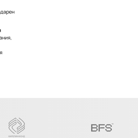
одарен
и
ания,
я