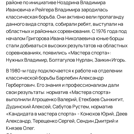
районе по инициативе Ноздрина Владимира
Ивановича и Рейгера Владимира зародилась
классическая борьба. Они активно вели пропаганду
данного вида спорта, собирали ребят, выступали на
областных и районных соревнования. С 1976 года под
началом Григорова Ивана Николаевича юные борцы
стали добиваться высоких результатов на областных
соревнованиях, появились «Мастера спорта»:
Нужных Владимир, Болтагулов Нурлан, Заикин Игорь.
В 1980-м году подключается к работе на отделении
классической борьбы Барлебин Александр
Гербертович. Его знания и профессионализм дали
свои результаты: норматив «Мастера спорта»
выполнили Атрощенко Валерий, Етекбаев Сынжигит,
Дудинский Алексей, Сабутов Рустем, норматив
«Кандидата в мастера спорта» - Конюхов Юрий, Деев
Александр, Терещенко Сергей, Сендин Дмитрий и
Князев Олег.